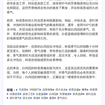
焙等多道工序，特别是炭焙工艺，使得茶叶中的芳香物质得以充分转
化和固定。这些芳香物质在热水的激发下释放，并在杯底形成持久的
香气。
然而，杯底香的持久性也受多种因素影响。例如，冲泡水温、茶叶用
量、冲泡时间等都会影响香气的释放和留存。通常，使用100℃的沸
水冲泡，并适当延长浸泡时间，有助于充分释放白鸡冠的香气。此
外，茶具的材质也会影响杯底香的表现。白瓷盖碗或玻璃杯往往能更
好地展现香气的层次和持久性。
实际品饮体验中，优质的白鸡冠在冲泡后，杯底香可以持续数十分钟
甚至更久。初闻时，香气清雅，带有类似兰花的幽香；随着时间的推
移，香气逐渐转为淡淡的蜜香或药香，层次丰富，令人回味。即使是
多次冲泡后，杯底依然能感受到余香缭绕。
总的来说，白鸡冠的杯底香确实较为持久，这是其品质优良的重要体
现。当然，每个人的嗅觉敏感度不同，对香气的感受也会有所差异。
但不可否认，白鸡冠的独特魅力，正藏在这一缕缕悠长的杯底香中。
乌龙茶
冲泡技巧
品茶体验
四大名丛
岩茶品鉴
幽香
杯底香
标签：
武夷岩茶
炭焙工艺
白瓷盖碗
白鸡冠
芳香物质
茶具选择
茶叶品质
茶叶香气
茶文化
茶道
药香
蜜香
香气持久