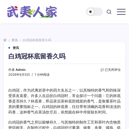
跳
至
正
武
文
夷
人
家
家
资讯
白鸡冠杯底留香久吗
/
/
资讯
白鸡冠杯底留香久吗
白
作者
Admin
已关闭评论
鸡
2026年6月5日
1 分钟阅读
冠
杯
底
白鸡冠，作为武夷岩茶中的四大名丛之一，以其独特的香气和韵味深
留
受茶友喜爱。许多人在品饮白鸡冠时，常会探讨一个问题：它的杯底
香
香是否持久？杯底香，即品茶后茶杯底部残留的香气，是衡量茶叶品
久
质的重要指标之一。白鸡冠的杯底香，往往带有清幽的花香和淡淡的
吗
药香，这种香气在茶汤饮尽后，依然能在杯中停留较长时间。
白鸡冠的香气之所以能够持久，与其独特的制作工艺和茶叶内含物质
密切相关。在制作过程中，白鸡冠经过萎凋、做青、杀青、揉捻、烘