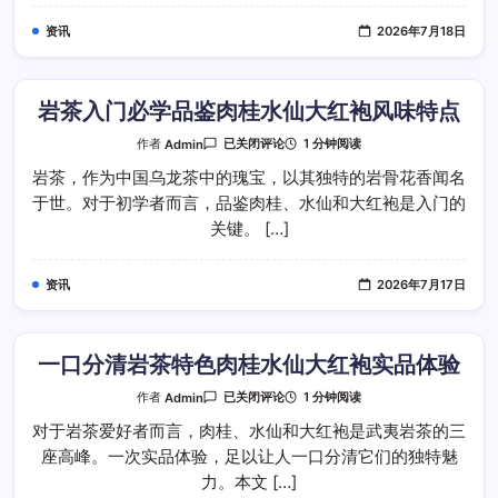
款
武
资讯
2026年7月18日
夷
岩
茶
香
气
奥
岩茶入门必学品鉴肉桂水仙大红袍风味特点
秘
岩
1 分钟阅读
作者
Admin
已关闭评论
茶
入
岩茶，作为中国乌龙茶中的瑰宝，以其独特的岩骨花香闻名
门
于世。对于初学者而言，品鉴肉桂、水仙和大红袍是入门的
必
学
关键。 […]
品
鉴
肉
桂
资讯
2026年7月17日
水
仙
大
红
袍
风
一口分清岩茶特色肉桂水仙大红袍实品体验
味
特
一
1 分钟阅读
作者
Admin
已关闭评论
点
口
分
对于岩茶爱好者而言，肉桂、水仙和大红袍是武夷岩茶的三
清
座高峰。一次实品体验，足以让人一口分清它们的独特魅
岩
茶
力。本文 […]
特
色