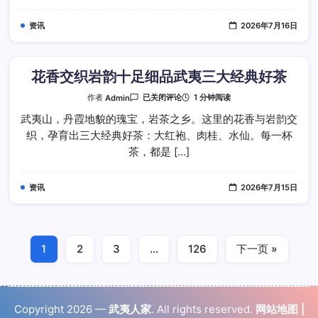
肉
桂
资讯
2026年7月16日
水
仙
大
红
袍
实
花香交织岩韵十足细品武夷三大经典好茶
品
体
花
1 分钟阅读
作者
Admin
已关闭评论
验
香
交
武夷山，丹霞地貌的瑰宝，岩茶之乡。这里的花香与岩韵交
织
织，孕育出三大经典好茶：大红袍、肉桂、水仙。每一杯
岩
韵
茶，都是 […]
十
足
细
品
资讯
2026年7月15日
武
夷
三
大
经
典
好
1
2
3
…
126
下一页 »
茶
Copyright 2026 —
武夷人家
. All rights reserved.
网站地图
|