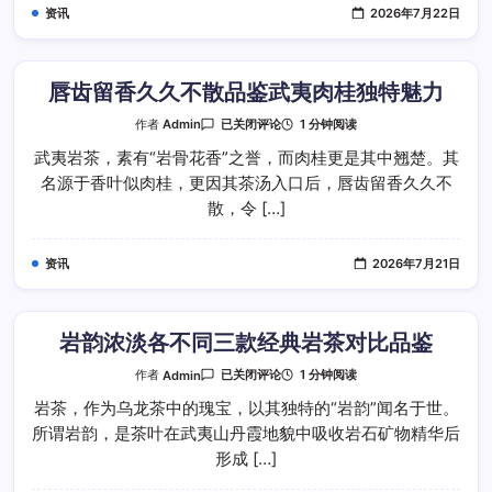
鉴
资讯
2026年7月22日
武
夷
水
仙
温
润
唇齿留香久久不散品鉴武夷肉桂独特魅力
质
感
唇
1 分钟阅读
作者
Admin
已关闭评论
齿
留
武夷岩茶，素有“岩骨花香”之誉，而肉桂更是其中翘楚。其
香
名源于香叶似肉桂，更因其茶汤入口后，唇齿留香久久不
久
久
散，令 […]
不
散
品
鉴
资讯
2026年7月21日
武
夷
肉
桂
独
特
岩韵浓淡各不同三款经典岩茶对比品鉴
魅
力
岩
1 分钟阅读
作者
Admin
已关闭评论
韵
浓
岩茶，作为乌龙茶中的瑰宝，以其独特的“岩韵”闻名于世。
淡
所谓岩韵，是茶叶在武夷山丹霞地貌中吸收岩石矿物精华后
各
不
形成 […]
同
三
款