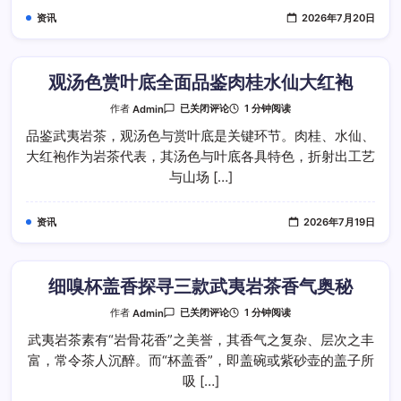
经
资讯
2026年7月20日
典
岩
茶
对
比
品
观汤色赏叶底全面品鉴肉桂水仙大红袍
鉴
观
1 分钟阅读
作者
Admin
已关闭评论
汤
色
品鉴武夷岩茶，观汤色与赏叶底是关键环节。肉桂、水仙、
赏
大红袍作为岩茶代表，其汤色与叶底各具特色，折射出工艺
叶
底
与山场 […]
全
面
品
鉴
资讯
2026年7月19日
肉
桂
水
仙
大
红
细嗅杯盖香探寻三款武夷岩茶香气奥秘
袍
细
1 分钟阅读
作者
Admin
已关闭评论
嗅
杯
武夷岩茶素有“岩骨花香”之美誉，其香气之复杂、层次之丰
盖
富，常令茶人沉醉。而“杯盖香”，即盖碗或紫砂壶的盖子所
香
探
吸 […]
寻
三