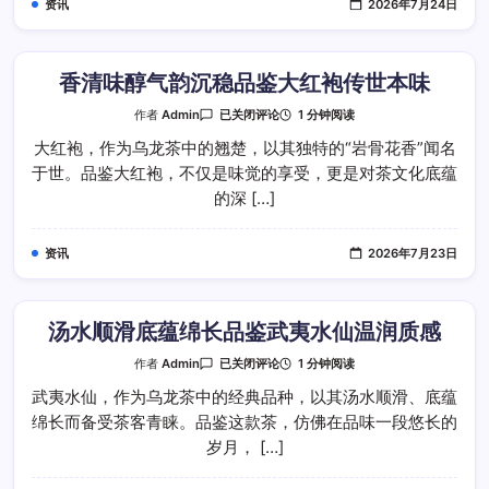
资讯
2026年7月24日
桂
水
仙
大
红
袍
香清味醇气韵沉稳品鉴大红袍传世本味
雅
韵
香
1 分钟阅读
作者
Admin
已关闭评论
清
味
大红袍，作为乌龙茶中的翘楚，以其独特的“岩骨花香”闻名
醇
于世。品鉴大红袍，不仅是味觉的享受，更是对茶文化底蕴
气
韵
的深 […]
沉
稳
品
鉴
资讯
2026年7月23日
大
红
袍
传
世
本
汤水顺滑底蕴绵长品鉴武夷水仙温润质感
味
汤
1 分钟阅读
作者
Admin
已关闭评论
水
顺
武夷水仙，作为乌龙茶中的经典品种，以其汤水顺滑、底蕴
滑
绵长而备受茶客青睐。品鉴这款茶，仿佛在品味一段悠长的
底
蕴
岁月， […]
绵
长
品