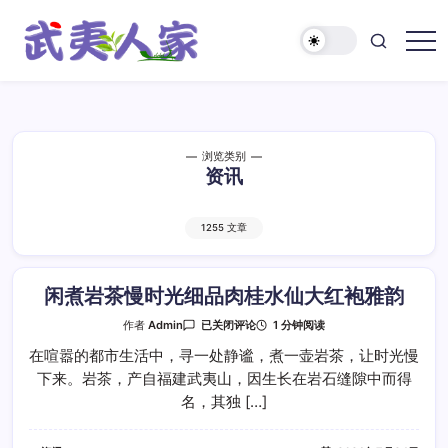
跳
至
正
武
文
夷
人
家
浏览类别
资讯
1255 文章
闲煮岩茶慢时光细品肉桂水仙大红袍雅韵
闲
1 分钟阅读
作者
Admin
已关闭评论
煮
岩
在喧嚣的都市生活中，寻一处静谧，煮一壶岩茶，让时光慢
茶
下来。岩茶，产自福建武夷山，因生长在岩石缝隙中而得
慢
时
名，其独 […]
光
细
品
肉