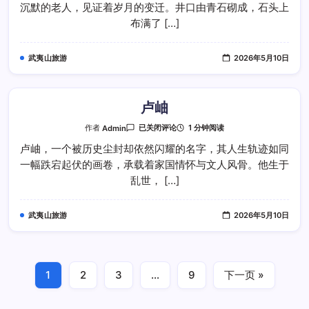
沉默的老人，见证着岁月的变迁。井口由青石砌成，石头上
布满了 […]
武夷山旅游
2026年5月10日
卢岫
卢
1 分钟阅读
作者
Admin
已关闭评论
岫
卢岫，一个被历史尘封却依然闪耀的名字，其人生轨迹如同
一幅跌宕起伏的画卷，承载着家国情怀与文人风骨。他生于
乱世， […]
武夷山旅游
2026年5月10日
1
2
3
…
9
下一页 »