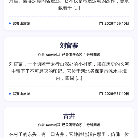
丹崖、幽谷深潭闻名遐迩。它不仅是地质运动的杰作，更承
载着千 […]
武夷山旅游
2026年5月10日
刘官寨
刘
1 分钟阅读
作者
Admin
已关闭评论
官
寨
刘官寨，一个隐匿于太行山深处的小村落，却在历史的长河
中留下了不可磨灭的印记。它位于河北省保定市涞水县境
内，四周 […]
武夷山旅游
2026年5月10日
古井
古
1 分钟阅读
作者
Admin
已关闭评论
井
在村子的东头，有一口古井，它静静地躺在那里，仿佛一位