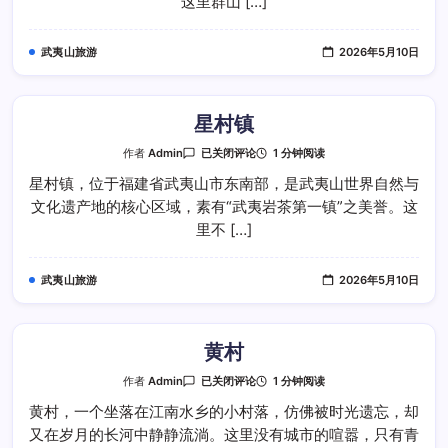
这里群山 […]
武夷山旅游
2026年5月10日
星村镇
星
1 分钟阅读
作者
Admin
已关闭评论
村
镇
星村镇，位于福建省武夷山市东南部，是武夷山世界自然与
文化遗产地的核心区域，素有“武夷岩茶第一镇”之美誉。这
里不 […]
武夷山旅游
2026年5月10日
黄村
黄
1 分钟阅读
作者
Admin
已关闭评论
村
黄村，一个坐落在江南水乡的小村落，仿佛被时光遗忘，却
又在岁月的长河中静静流淌。这里没有城市的喧嚣，只有青