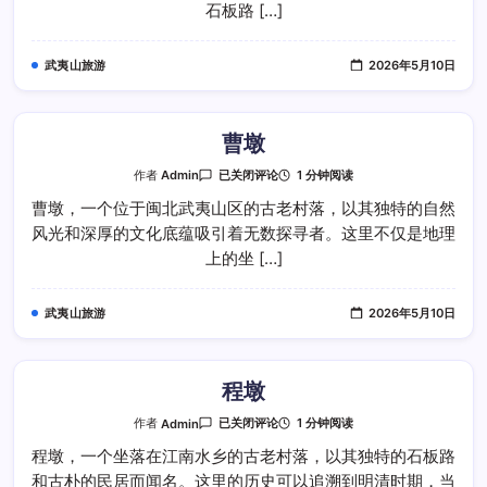
石板路 […]
武夷山旅游
2026年5月10日
曹墩
曹
1 分钟阅读
作者
Admin
已关闭评论
墩
曹墩，一个位于闽北武夷山区的古老村落，以其独特的自然
风光和深厚的文化底蕴吸引着无数探寻者。这里不仅是地理
上的坐 […]
武夷山旅游
2026年5月10日
程墩
程
1 分钟阅读
作者
Admin
已关闭评论
墩
程墩，一个坐落在江南水乡的古老村落，以其独特的石板路
和古朴的民居而闻名。这里的历史可以追溯到明清时期，当