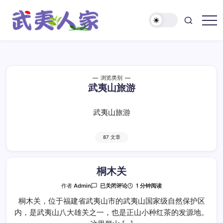
跳
至
正
武
文
夷
人
家
浏览类别
武夷山旅游
武夷山旅游
87 文章
桐木关
桐
1 分钟阅读
作者
Admin
已关闭评论
木
关
桐木关，位于福建省武夷山市的武夷山国家级自然保护区
内，是武夷山八大雄关之一，也是正山小种红茶的发源地。