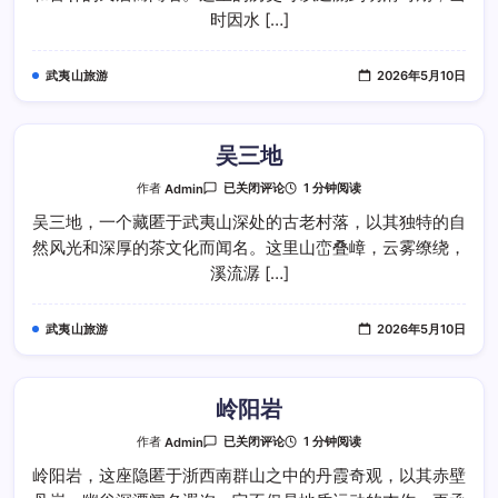
时因水 […]
武夷山旅游
2026年5月10日
吴三地
吴
1 分钟阅读
作者
Admin
已关闭评论
三
地
吴三地，一个藏匿于武夷山深处的古老村落，以其独特的自
然风光和深厚的茶文化而闻名。这里山峦叠嶂，云雾缭绕，
溪流潺 […]
武夷山旅游
2026年5月10日
岭阳岩
岭
1 分钟阅读
作者
Admin
已关闭评论
阳
岩
岭阳岩，这座隐匿于浙西南群山之中的丹霞奇观，以其赤壁