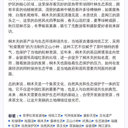
护区的核心区域，这里保存着完好的亚热带常绿阔叶林生态系统，拥
有丰富的动植物资源。茂密的森林中栖息着许多珍稀物种，如黄腹角
雉、白颈长尾雉等。桐木关的溪流清澈见底，水质优良，是闽江的源
头之一。这里的自然风光四季如画，春天山花烂漫，夏季绿树成荫，
秋日层林尽染，冬季银装素裹，吸引了无数游客和摄影爱好者前来探
访。
桐木关的茶产业与生态环境和谐共生。当地茶农遵循传统工艺，采用
“松柴熏焙”的方法制作正山小种，这种工艺不仅赋予了茶叶独特的香
气，也保护了当地的松林资源。近年来，桐木关的茶品牌逐渐走向世
界，金骏眉等高端红茶的出现，进一步提升了桐木关的知名度。然
而，随着旅游业的发展，桐木关也面临着生态保护的压力。如何在发
展经济的同时保持生态平衡，是当地政府和居民需要共同面对的课
题。
总的来说，桐木关是一个集茶文化、自然风光和生态保护于一体的宝
地。它不仅是中国红茶的重要产地，也是人与自然和谐共生的典范。
未来，桐木关需要在保护生态环境的基础上，合理开发旅游资源，传
承茶文化，让这片美丽的土地继续绽放光芒。
世界红茶发源地
传统工艺
可持续发展
摄影天堂
文化遗产
标签：
松烟香
桂圆汤
桐木关
森林生态
正山小种
武夷山
生态旅游
福建
红茶
自然保护区
自然风光
茶文化
茶旅融合
金骏眉
闽江源头