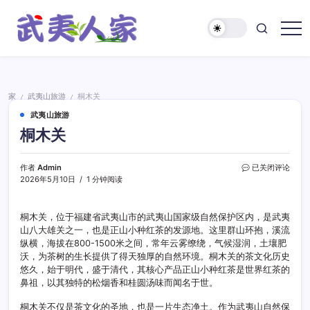
跳
至
正
武
文
夷
人
家
家
武夷山旅游
桐木关
/
/
武夷山旅游
桐木关
桐
作者
Admin
已关闭评论
木
2026年5月10日
1 分钟阅读
关
桐木关，位于福建省武夷山市的武夷山国家级自然保护区内，是武夷
山八大雄关之一，也是正山小种红茶的发源地。这里群山环抱，溪流
纵横，海拔在800-1500米之间，常年云雾缭绕，气候湿润，土壤肥
沃，为茶树的生长提供了得天独厚的自然环境。桐木关的茶文化历史
悠久，始于明代，盛于清代，其核心产品正山小种红茶是世界红茶的
鼻祖，以其独特的松烟香和桂圆汤味而闻名于世。
桐木关不仅是茶文化的圣地，也是一片生态净土。作为武夷山自然保