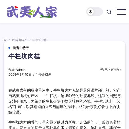
跳
至
正
武
文
夷
人
家
家
武夷山特产
牛栏坑肉桂
/
/
武夷山特产
牛栏坑肉桂
牛
作者
Admin
已关闭评论
栏
2026年5月10日
1 分钟阅读
坑
肉
桂
在武夷岩茶的璀璨星河中，牛栏坑肉桂无疑是最耀眼的那一颗。它产
自武夷山核心产区——牛栏坑，这里独特的丹霞地貌、适宜的日照与
充沛的雨水，为茶树的生长提供了得天独厚的环境。牛栏坑肉桂，又
名“牛肉”，以其霸道的香气与醇厚的滋味，成为岩茶爱好者心中的顶
级珍品。
牛栏坑肉桂的香气，是它最大的魅力所在。开汤瞬间，一股混合着桂
皮香、花果香的复合香气扑鼻而来，霸道而持久。这种香气并非浮于