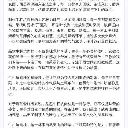
表面，而是深深融入茶汤之中，每一口都令人回味。茶汤入口，醇厚
顺滑，岩韵明显，仿佛能感受到武夷山岩石的厚重与岁月的沉淀。
制作牛栏坑肉桂的工艺极为讲究，从采摘到烘焙，每一步都需精益求
精。采摘时要求“开面采”，即茶叶长到一定成熟度时采摘，以保证内
含物质的丰富。萎凋、做青、杀青、揉捻、烘焙……每一道工序都凝
聚着制茶师傅的心血与智慧。尤其是烘焙环节，通过多次炭火烘焙，
不仅能去除青味，更能激发茶叶的香气与滋味，使其达到最佳状态。
品饮牛栏坑肉桂，不仅是味觉的享受，更是一场心灵的修行。它教会
我们等待——等待茶叶在沸水中舒展，等待香气缓缓释放；它教会我
们专注——专注于每一泡茶汤的变化，专注于唇齿间的细微感受。这
种慢下来的体验，在快节奏的现代生活中显得尤为珍贵。
牛栏坑肉桂的稀缺性，也让它成为茶人竞相追逐的对象。每年产量有
限，加之牛栏坑独特的小气候与土壤条件，使得每一泡“牛肉”都弥足
珍贵。正因如此，市场上不乏仿冒品，真正的牛栏坑肉桂往往一茶难
求。
对于岩茶爱好者来说，品鉴牛栏坑肉桂是一种修行。它不仅是味蕾的
盛宴，更是对自然与传统的致敬。在茶汤中，我们品出了武夷山的山
场气息，品出了制茶人的匠心，更品出了中国茶文化的深厚底蕴。
牛栏坑肉桂，这一杯来自武夷山的精华，正以其独特的魅力，征服着