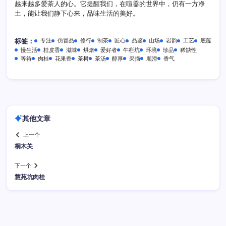
越来越多爱茶人的心。它提醒我们，在喧嚣的世界中，仍有一方净
土，能让我们静下心来，品味生活的美好。
专注
仿冒品
修行
制茶
匠心
品鉴
山场
岩韵
工艺
底蕴
标签：
慢生活
桂皮香
滋味
烘焙
爱好者
牛栏坑
环境
珍品
稀缺性
等待
肉桂
花果香
茶树
茶汤
醇厚
采摘
顺滑
香气
其他文章
上一个
桐木关
下一个
慧苑坑肉桂