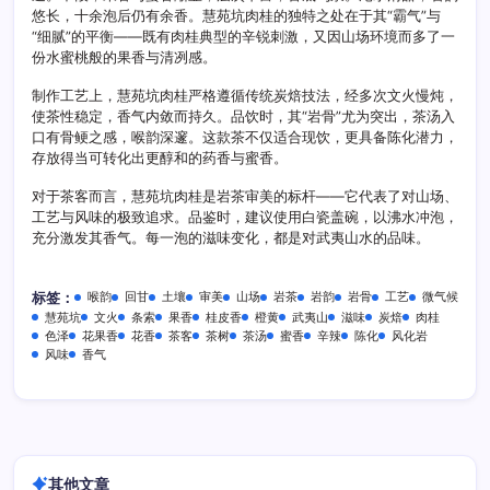
悠长，十余泡后仍有余香。慧苑坑肉桂的独特之处在于其“霸气”与
“细腻”的平衡——既有肉桂典型的辛锐刺激，又因山场环境而多了一
份水蜜桃般的果香与清冽感。
制作工艺上，慧苑坑肉桂严格遵循传统炭焙技法，经多次文火慢炖，
使茶性稳定，香气内敛而持久。品饮时，其“岩骨”尤为突出，茶汤入
口有骨鲠之感，喉韵深邃。这款茶不仅适合现饮，更具备陈化潜力，
存放得当可转化出更醇和的药香与蜜香。
对于茶客而言，慧苑坑肉桂是岩茶审美的标杆——它代表了对山场、
工艺与风味的极致追求。品鉴时，建议使用白瓷盖碗，以沸水冲泡，
充分激发其香气。每一泡的滋味变化，都是对武夷山水的品味。
喉韵
回甘
土壤
审美
山场
岩茶
岩韵
岩骨
工艺
微气候
标签：
慧苑坑
文火
条索
果香
桂皮香
橙黄
武夷山
滋味
炭焙
肉桂
色泽
花果香
花香
茶客
茶树
茶汤
蜜香
辛辣
陈化
风化岩
风味
香气
其他文章