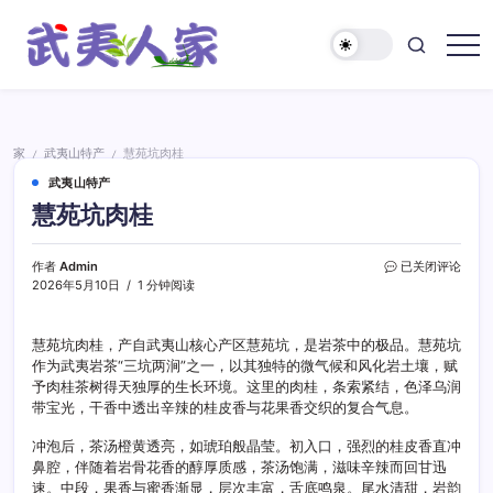
跳
至
正
武
文
夷
人
家
家
武夷山特产
慧苑坑肉桂
/
/
武夷山特产
慧苑坑肉桂
慧
作者
Admin
已关闭评论
苑
2026年5月10日
1 分钟阅读
坑
肉
桂
慧苑坑肉桂，产自武夷山核心产区慧苑坑，是岩茶中的极品。慧苑坑
作为武夷岩茶“三坑两涧”之一，以其独特的微气候和风化岩土壤，赋
予肉桂茶树得天独厚的生长环境。这里的肉桂，条索紧结，色泽乌润
带宝光，干香中透出辛辣的桂皮香与花果香交织的复合气息。
冲泡后，茶汤橙黄透亮，如琥珀般晶莹。初入口，强烈的桂皮香直冲
鼻腔，伴随着岩骨花香的醇厚质感，茶汤饱满，滋味辛辣而回甘迅
速。中段，果香与蜜香渐显，层次丰富，舌底鸣泉。尾水清甜，岩韵