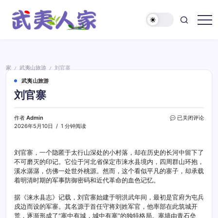
跳
至
正
武
文
夷
人
家
家
武夷山旅游
刘官寨
/
/
武夷山旅游
刘官寨
刘
作者
Admin
已关闭评论
官
2026年5月10日
1 分钟阅读
寨
刘官寨，一个隐匿于太行山深处的小村落，却在历史的长河中留下了
不可磨灭的印记。它位于河北省保定市涞水县境内，四周群山环抱，
溪水潺潺，仿佛一处世外桃源。然而，这个看似平凡的寨子，却承载
着明清时期的军事防御密码和近代革命的血色记忆。
据《涞水县志》记载，刘官寨始建于明洪武年间，最初是官府为屯兵
戍边而设的军寨。其名源于首任守将刘姓军官，他率部在此筑城开
荒，逐渐形成了“寨中有城，城中有寨”的独特格局。寨墙由青石垒