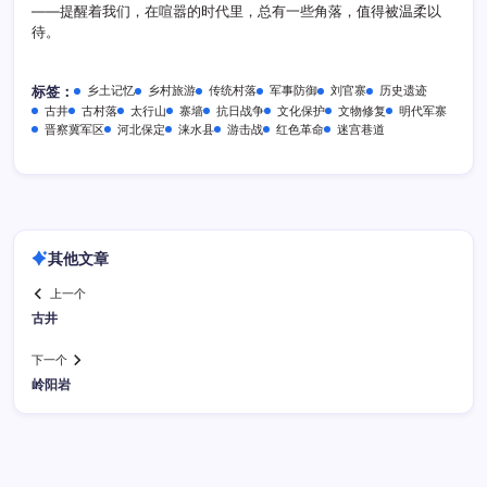
——提醒着我们，在喧嚣的时代里，总有一些角落，值得被温柔以
待。
乡土记忆
乡村旅游
传统村落
军事防御
刘官寨
历史遗迹
标签：
古井
古村落
太行山
寨墙
抗日战争
文化保护
文物修复
明代军寨
晋察冀军区
河北保定
涞水县
游击战
红色革命
迷宫巷道
其他文章
上一个
古井
下一个
岭阳岩