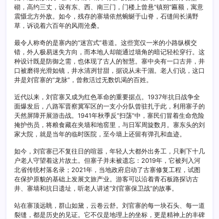
砌，高约三丈，设有东、西、南三门，门楼上曾悬“镇朔”匾额，寓意
震慑北方外敌。如今，残存的寨墙依然蜿蜒于山脊，石缝间长满野
草，诉说着六百年的风雨沧桑。
最令人称奇的是寨内的“迷宫式”巷道。这些宽仅一米的小路纵横交
错，外人极易迷失方向，而本地人却能通过墙角的暗记轻松穿行。这
种设计既是防御之需，也体现了古人的智慧。寨中央有一口古井，井
口被磨得光滑如镜，井水清冽甘甜，据说从未干涸。老人们说，这口
井是刘官寨的“龙脉”，曾救活过无数饥渴的百姓。
近代以来，刘官寨又成为红色革命的重要据点。1937年抗日战争全
面爆发后，八路军晋察冀军区的一支小分队曾驻扎于此，利用寨子的
天然屏障开展游击战。1941年秋季反“扫荡”中，寨民们冒着生命危险
掩护伤员，将粮食藏在夹墙和地窖里，与日军周旋数月。寨东头的刘
家大院，就是当年的临时医院，至今墙上还留有弹孔和血迹。
如今，刘官寨已不复往日的喧嚣，年轻人大都外出务工，只剩下十几
户老人守望着这片故土。但寨子并未被遗忘：2019年，它被列入河
北省传统村落名录；2021年，当地政府启动了古寨修复工程，试图
在保护原貌的基础上发展文旅产业。游客可以沿着青石板路探访古
井、寨墙和抗日遗址，听老人讲述“刘官寨保卫战”的故事。
站在寨顶远眺，群山如黛，云卷云舒。刘官寨的每一块石头、每一道
裂缝，都是历史的见证。它不仅是地理上的坐标，更是精神上的丰碑