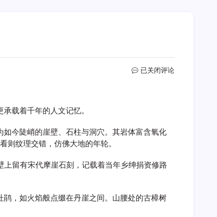
岭
已关闭评论
阳
岩
更承载着千年的人文记忆。
为如今陡峭的崖壁、石柱与洞穴。其岩体富含氧化
近看则纹理交错，仿佛大地的年轮。
岩壁上留有宋代摩崖石刻，记载着当年乡绅捐资修路
杜鹃，如火焰般点缀在丹崖之间。山腰处的古樟树