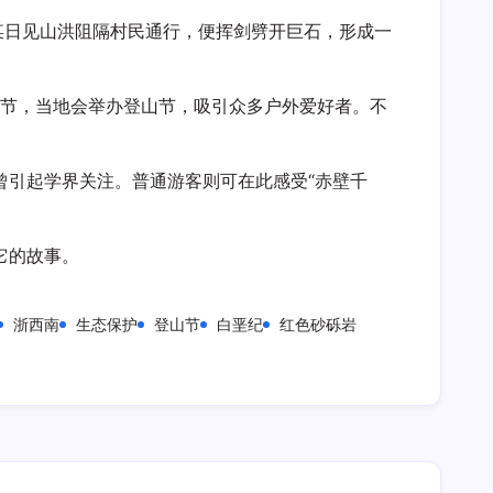
某日见山洪阻隔村民通行，便挥剑劈开巨石，形成一
阳节，当地会举办登山节，吸引众多户外爱好者。不
曾引起学界关注。普通游客则可在此感受“赤壁千
它的故事。
浙西南
生态保护
登山节
白垩纪
红色砂砾岩