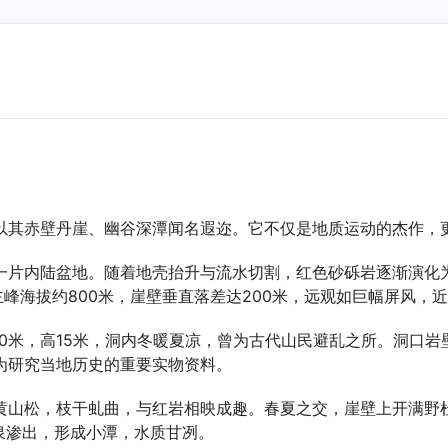
以其赤壁丹崖、幽谷深潭闻名遐迩。它不仅是地质运动的杰作，
一片内陆盆地。随着地壳抬升与流水切割，红色砂砾岩逐渐演化
主峰海拔约800米，崖壁垂直落差达200米，远观如巨幅屏风，
30米，高15米，洞内冬暖夏凉，曾为古代山民避乱之所。洞口
为研究当地历史的重要实物资料。
黄山松，枝干虬曲，与红岩相映成趣。春夏之交，崖壁上开满野
泉渗出，形成小潭，水质甘冽。