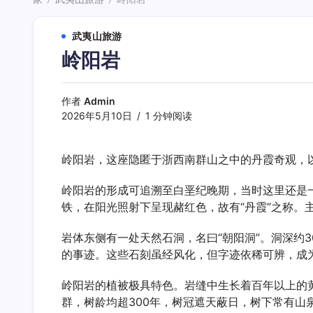
/
/
武夷山旅游
岭阳岩
作者
Admin
2026年5月10日
1 分钟阅读
岭阳岩，这座隐匿于浙西南群山之中的丹霞奇观，
岭阳岩的形成可追溯至白垩纪晚期，当时这里还是
铁，在阳光照射下呈现赭红色，故有“丹霞”之称。
岩体东侧有一处天然石洞，名曰“朝阳洞”。洞深约
的事迹。这些石刻虽经风化，但字迹依稀可辨，成
岭阳岩的植被极具特色。岩缝中生长着百年以上的
群，树龄均超300年，树冠遮天蔽日，树下常有山