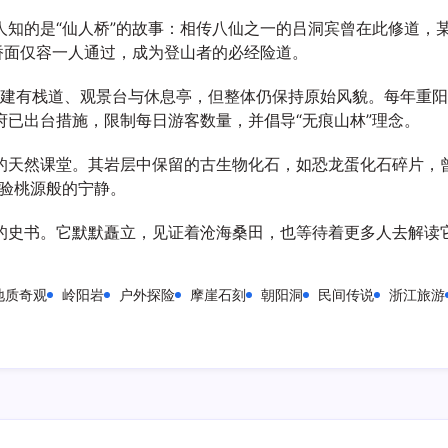
人知的是“仙人桥”的故事：相传八仙之一的吕洞宾曾在此修道，
桥面仅容一人通过，成为登山者的必经险道。
区内建有栈道、观景台与休息亭，但整体仍保持原始风貌。每年重
已出台措施，限制每日游客数量，并倡导“无痕山林”理念。
的天然课堂。其岩层中保留的古生物化石，如恐龙蛋化石碎片，
体验桃源般的宁静。
的史书。它默默矗立，见证着沧海桑田，也等待着更多人去解读
地质奇观
岭阳岩
户外探险
摩崖石刻
朝阳洞
民间传说
浙江旅游