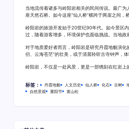
当地流传着诸多与岭阳岩相关的民间传说。最广为
座天然石桥。如今这座“仙人桥”横跨于两崖之间，
岭阳岩的旅游开发始于20世纪90年代。如今景
过，随着游客增多，环境保护也面临挑战。当地政府
对于地质爱好者而言，岭阳岩是研究丹霞地貌演化
仞、云海苍茫”的壮美，或于清晨聆听古寺钟声，
岭阳岩，不仅是一处风景，更是一部镌刻在红岩上
标签：
丹霞地貌
人文历史
仙人桥
化石
古树
自然景观
重阳节
黄山松