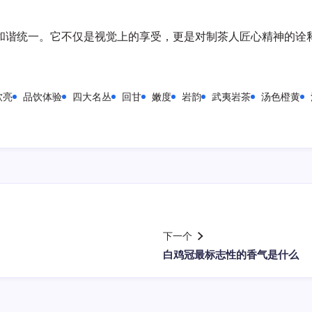
和谐统一。它不仅是视觉上的享受，更是对制茶人匠心精神的诠
软亮
品饮体验
四大名丛
回甘
嫩度
岩韵
武夷岩茶
汤色橙黄
下一个
白鸡冠最标志性的香气是什么