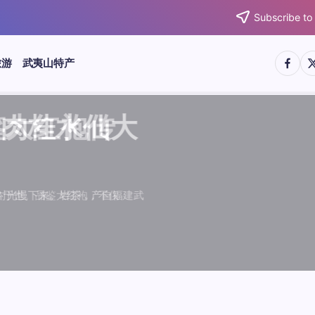
Subscribe to
https:/
htt
旅游
武夷山特产
武夷水仙
武夷肉桂
典岩茶对
肉桂水仙
桂水仙大
大红袍传
武夷水仙
武夷肉桂
典岩茶对
肉桂水仙
鉴大红袍传
品肉桂水仙大
品肉桂水仙大
品鉴大红袍传
品鉴武夷水仙
品鉴武夷肉桂
款经典岩茶对
品鉴肉桂水仙
绵长而备受茶客青睐。品
名源于香叶似肉桂，更因
所谓岩韵，是茶叶在武夷
大红袍作为岩茶代表，其
下来。岩茶，产自福建武
于世。品鉴大红袍，不仅
绵长而备受茶客青睐。品
名源于香叶似肉桂，更因
所谓岩韵，是茶叶在武夷
大红袍作为岩茶代表，其
闻名于世。品鉴大红袍，不仅
让时光慢下来。岩茶，产自福建武
，让时光慢下来。岩茶，产自福建武
花香”闻名于世。品鉴大红袍，不仅
顺滑、底蕴绵长而备受茶客青睐。品
中翘楚。其名源于香叶似肉桂，更因
闻名于世。所谓岩韵，是茶叶在武夷
桂、水仙、大红袍作为岩茶代表，其