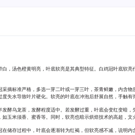
带白，汤色橙黄明亮，叶底软亮是其典型特征。白鸡冠叶底软亮
冠采摘标准严格，多选一芽二叶或一芽三叶，茶青鲜嫩，内含物
过度失水导致叶片硬化。软亮的叶底在冲泡后舒展自然，手触有
半发酵乌龙茶，发酵程度适中。若发酵过重，叶底会变红变暗，
，如玉米须香、蜜香等。同时，软亮也暗示烘焙技术的高超，文
冠在储存过程中，叶底会逐渐转为红褐，但软亮感不减，说明内