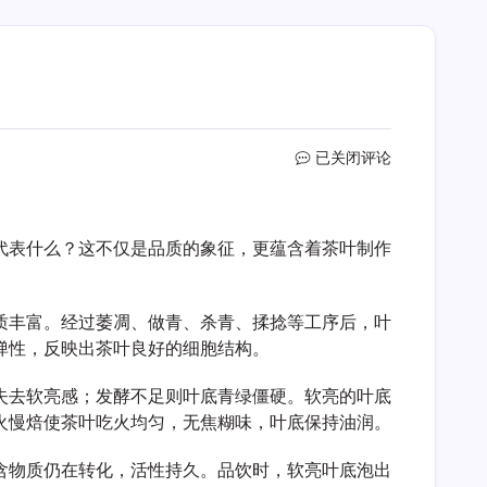
白
已关闭评论
鸡
冠
叶
代表什么？这不仅是品质的象征，更蕴含着茶叶制作
底
软
亮
代
质丰富。经过萎凋、做青、杀青、揉捻等工序后，叶
表
弹性，反映出茶叶良好的细胞结构。
什
么
失去软亮感；发酵不足则叶底青绿僵硬。软亮的叶底
火慢焙使茶叶吃火均匀，无焦糊味，叶底保持油润。
含物质仍在转化，活性持久。品饮时，软亮叶底泡出