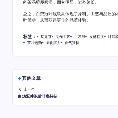
的茶汤醇厚顺滑，回甘明显，岩韵悠长。
总之，白鸡冠叶底软亮体现了原料、工艺与品质的
叶优劣，从而获得更佳的品茗体验。
标签：
乌龙茶
制作工艺
半发酵
发酵程度
叶底
茶叶选购
陈化潜力
香气独特
其他文章
上一个
白鸡冠冲泡后叶底特征