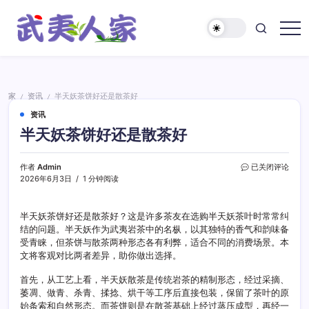
跳
至
正
武
文
夷
人
家
家
资讯
半天妖茶饼好还是散茶好
/
/
资讯
半天妖茶饼好还是散茶好
半
作者
Admin
已关闭评论
天
2026年6月3日
1 分钟阅读
妖
茶
饼
半天妖茶饼好还是散茶好？这是许多茶友在选购半天妖茶叶时常常纠
好
结的问题。半天妖作为武夷岩茶中的名枞，以其独特的香气和韵味备
还
受青睐，但茶饼与散茶两种形态各有利弊，适合不同的消费场景。本
是
文将客观对比两者差异，助你做出选择。
散
茶
首先，从工艺上看，半天妖散茶是传统岩茶的精制形态，经过采摘、
好
萎凋、做青、杀青、揉捻、烘干等工序后直接包装，保留了茶叶的原
始条索和自然形态。而茶饼则是在散茶基础上经过蒸压成型，再经一