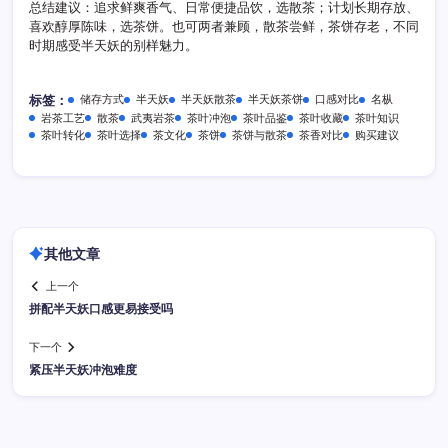
总结建议：追求鲜爽香气、日常便捷品饮，选散茶；计划长期存放、
喜欢醇厚陈味，选茶饼。也可两者兼顾，散茶尝鲜，茶饼存老，不同
时期感受半天妖的别样魅力。
储存方式
半天妖
半天妖散茶
半天妖茶饼
口感对比
名枞
标签：
岩茶工艺
散茶
武夷岩茶
茶叶冲泡
茶叶品鉴
茶叶收藏
茶叶知识
茶叶转化
茶叶选择
茶文化
茶饼
茶饼与散茶
茶香对比
购买建议
其他文章
上一个
拼配半天妖口感更易接受吗
下一个
紧压半天妖冲泡难度