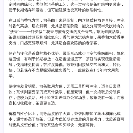
定时间的陈化，类似普洱茶的工艺。这一过程会使茶叶结构更紧密，
便于长期储存和运输，但可能轻微改变茶叶的物理特性。
在口感与香气方面，散茶由于未经压制，内含物质释放更直接，冲泡
时香气高扬、层次鲜明，尤其是新茶阶段，能充分展现半天妖特有的
“妖香”——一种类似兰花香与蜜香交织的复合香气，茶汤鲜爽活泼。
茶饼则因经过蒸压和后续氧化，香气更为沉稳内敛，果香和木质香更
突出，口感更醇厚顺滑，尤其适合喜欢陈韵的老茶客。
储存与转化是茶饼的核心优势。紧压形态减少与空气接触面积，氧化
速度慢，有利于长期存放；在适当温湿度下，茶饼能实现缓慢后发
酵，使滋味更协调，苦涩度降低。散茶则因接触空气面积大，转化
快，但若保存不当易吸湿或散失香气，一般建议在1-3年内饮用完
毕。
便捷性差异明显。散茶取用方便，无需工具即可冲泡，适合日常品
饮；茶饼则需要茶刀或茶针撬取，稍显繁琐，但一次撬取后分装保
存，也较为灵活。对于经常出差或办公室场景，散茶更胜一筹；而家
庭长期收藏者，茶饼更合适。
价格与性价比上，同等品质的半天妖，茶饼因增加了蒸压和陈化成
本，通常略高于散茶。但若考虑长期存放后的升值潜力，优质茶饼可
能更具投资价值；而散茶适合即买即饮，无需等待。