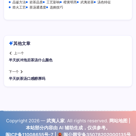
品鉴方法
岩茶品质
工艺影响
橙黄明亮
武夷岩茶
汤色特征
焙火工艺
茶汤通透度
选购技巧
其他文章
上一个
半天妖冲泡后茶汤什么颜色
下一个
半天妖茶汤口感醇厚吗
Copyright 2026 —
武夷人家
. All rights reserved.
网站地图
|
本站部分内容由 AI 辅助生成，仅供参考。
闽ICP备11008655号-7
|
闽公网安备35078202000135号