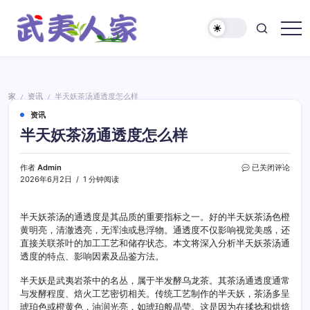
跳
至
正
武
文
夷
人
家
家
资讯
半天妖茶汤通透度怎么样
/
/
资讯
半天妖茶汤通透度怎么样
半
作者
Admin
已关闭评论
天
2026年6月2日
1 分钟阅读
妖
茶
汤
半天妖茶汤的通透度是其品质的重要指标之一。好的半天妖茶汤色橙
通
黄明亮，清澈透亮，无浑浊或悬浮物。通透度不仅影响视觉美感，还
透
直接关联茶叶的加工工艺和储存状态。本文将深入分析半天妖茶汤通
度
透度的特点、影响因素及品鉴方法。
怎
么
半天妖是武夷岩茶中的名丛，属于半发酵乌龙茶。其茶汤通透度通常
样
与发酵程度、焙火工艺密切相关。传统工艺制作的半天妖，茶汤多呈
琥珀色或橙黄色，油润光亮，如琥珀般晶莹。这是因为在揉捻和烘焙