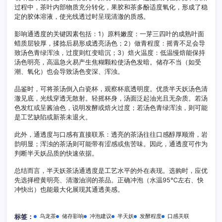
过程中，茶叶内部物质充分转化，果胶和茶多酚适度氧化，形成了稳
定的胶体溶液，使光线透过时呈现清澈的质感。
影响通透度的关键因素包括：1）原料嫩度：一芽三四叶的成熟叶面
蜡质层较厚，揉捻后易形成透亮汤色；2）做青程度：摇青不足会导
致汤色青绿浑浊，过度则红变暗沉；3）焙火温度：低温慢焙能保持
汤色明亮，高温急火易产生焦糊颗粒使汤色发暗。储存不当（如受
潮、氧化）也会导致汤色变深、浑浊。
品鉴时，可将茶汤倒入白瓷杯，观察杯底透明度。优质半天妖汤色清
澈见底，光线穿透无散射。轻摇杯身，汤面泛起油光且无杂质。若汤
色发红或呈酱油色，说明发酵或焙火过度；若汤色青绿浑浊，则可能
是工艺缺陷或新茶未退火。
此外，通透度与口感有直接联系：透亮的茶汤往往口感醇厚顺滑，岩
韵明显；浑浊的茶汤则可能带有涩感或焦苦味。因此，通透度可作为
判断半天妖品质的快速依据。
总结而言，半天妖茶汤通透度是工艺水平的外在表现。选购时，应优
先选择橙黄明亮、清澈油润的茶品。正确冲泡（水温95℃左右、快
冲快出）也能最大化展现其通透美感。
乌龙茶
储存影响
冲泡建议
半天妖
发酵程度
口感关联
标签：