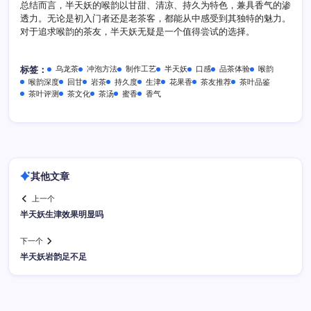
总结而言，半天妖的喉韵以甘甜、清凉、持久为特色，兼具香气的渗
透力。无论是初入门者还是老茶客，都能从中感受到其独特的魅力。
对于追求喉韵的茶友，半天妖无疑是一个值得尝试的选择。
乌龙茶
冲泡方法
制作工艺
半天妖
口感
品茶体验
喉韵
标签：
喉韵深度
回甘
岩茶
持久度
生津
花果香
茶友推荐
茶叶品鉴
茶叶评测
茶文化
茶汤
蜜香
香气
其他文章
上一个
半天妖生津效果明显吗
下一个
半天妖岩韵足不足