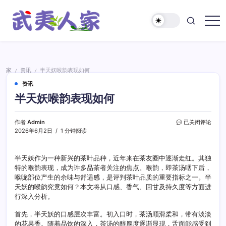
跳
至
正
武
文
夷
人
家
家
资讯
半天妖喉韵表现如何
/
/
资讯
半天妖喉韵表现如何
半
作者
Admin
已关闭评论
天
2026年6月2日
1 分钟阅读
妖
喉
韵
半天妖作为一种新兴的茶叶品种，近年来在茶友圈中逐渐走红。其独
表
特的喉韵表现，成为许多品茶者关注的焦点。喉韵，即茶汤咽下后，
现
喉咙部位产生的余味与舒适感，是评判茶叶品质的重要指标之一。半
如
天妖的喉韵究竟如何？本文将从口感、香气、回甘及持久度等方面进
何
行深入分析。
首先，半天妖的口感层次丰富。初入口时，茶汤顺滑柔和，带有淡淡
的花果香。随着品饮的深入，茶汤的醇厚度逐渐显现，舌面能感受到