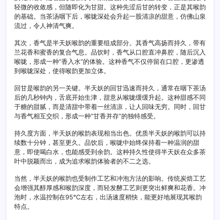
轻微的收敛感，但随即化为甘甜。这种先涩后甘的转变，正是其喉韵
的基础。当茶汤咽下后，喉咙深处会升起一股清凉的甜意，仿佛山泉
流过，令人神清气爽。
其次，香气是半天妖喉韵的重要组成部分。其香气高扬而持久，带有
兰花香和蜜香的复合气息。品饮时，香气从口腔直冲鼻腔，随后沉入
喉咙，形成一种“香入水”的体验。这种香气不仅停留在口腔，更渗透
到喉咙深处，使得喉韵更加立体。
回甘是喉韵的另一关键。半天妖的回甘迅速而持久，通常在咽下茶汤
后的几秒钟内，舌底开始生津，甜意从喉咙缓缓升起。这种甜感不同
于糖的甜腻，而是清甜中带着一丝清凉，让人回味无穷。同时，回甘
与香气相互交织，形成一种“甘香并存”的独特感受。
持久度方面，半天妖的喉韵表现相当出色。优质半天妖的喉韵可以持
续数十分钟，甚至更久。品饮后，喉咙中始终保持着一种温润的甜
意，即使喝白水，也能感受到余韵。这种持久性使得半天妖在众多茶
叶中脱颖而出，成为追求喉韵体验者的不二之选。
当然，半天妖的喉韵也受制作工艺和冲泡方法的影响。传统炭焙工艺
会增强其醇厚感和喉韵深度，而轻发酵工艺则更突出鲜爽和花香。冲
泡时，水温控制在95℃左右，出汤速度稍快，能更好地展现其喉韵
特点。