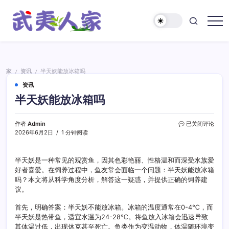
跳
至
正
武
文
夷
人
家
家
资讯
半天妖能放冰箱吗
/
/
资讯
半天妖能放冰箱吗
半
作者
Admin
已关闭评论
天
2026年6月2日
1 分钟阅读
妖
能
放
半天妖是一种常见的观赏鱼，因其色彩艳丽、性格温和而深受水族爱
冰
好者喜爱。在饲养过程中，鱼友常会面临一个问题：半天妖能放冰箱
箱
吗？本文将从科学角度分析，解答这一疑惑，并提供正确的饲养建
吗
议。
首先，明确答案：半天妖不能放冰箱。冰箱的温度通常在0-4℃，而
半天妖是热带鱼，适宜水温为24-28℃。将鱼放入冰箱会迅速导致
其体温过低，出现休克甚至死亡。鱼类作为变温动物，体温随环境变