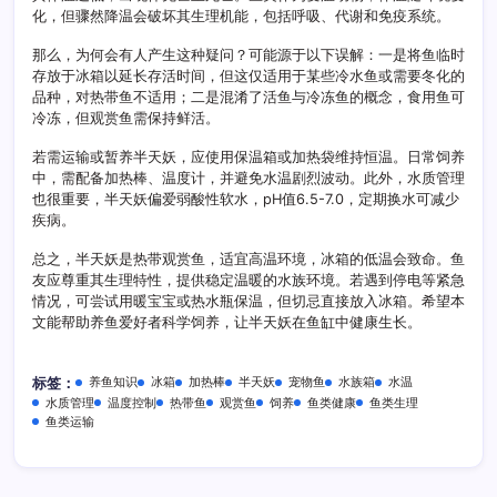
化，但骤然降温会破坏其生理机能，包括呼吸、代谢和免疫系统。
那么，为何会有人产生这种疑问？可能源于以下误解：一是将鱼临时
存放于冰箱以延长存活时间，但这仅适用于某些冷水鱼或需要冬化的
品种，对热带鱼不适用；二是混淆了活鱼与冷冻鱼的概念，食用鱼可
冷冻，但观赏鱼需保持鲜活。
若需运输或暂养半天妖，应使用保温箱或加热袋维持恒温。日常饲养
中，需配备加热棒、温度计，并避免水温剧烈波动。此外，水质管理
也很重要，半天妖偏爱弱酸性软水，pH值6.5-7.0，定期换水可减少
疾病。
总之，半天妖是热带观赏鱼，适宜高温环境，冰箱的低温会致命。鱼
友应尊重其生理特性，提供稳定温暖的水族环境。若遇到停电等紧急
情况，可尝试用暖宝宝或热水瓶保温，但切忌直接放入冰箱。希望本
文能帮助养鱼爱好者科学饲养，让半天妖在鱼缸中健康生长。
养鱼知识
冰箱
加热棒
半天妖
宠物鱼
水族箱
水温
标签：
水质管理
温度控制
热带鱼
观赏鱼
饲养
鱼类健康
鱼类生理
鱼类运输