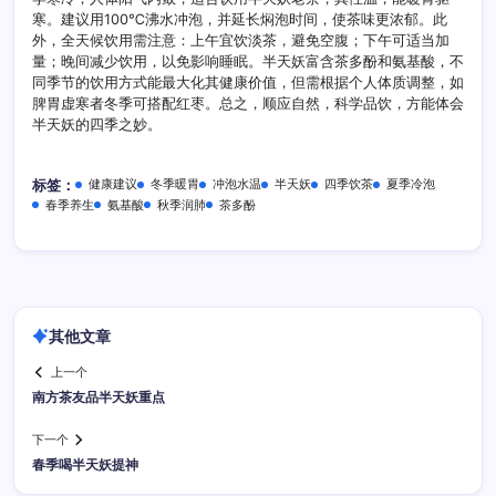
寒。建议用100℃沸水冲泡，并延长焖泡时间，使茶味更浓郁。此
外，全天候饮用需注意：上午宜饮淡茶，避免空腹；下午可适当加
量；晚间减少饮用，以免影响睡眠。半天妖富含茶多酚和氨基酸，不
同季节的饮用方式能最大化其健康价值，但需根据个人体质调整，如
脾胃虚寒者冬季可搭配红枣。总之，顺应自然，科学品饮，方能体会
半天妖的四季之妙。
健康建议
冬季暖胃
冲泡水温
半天妖
四季饮茶
夏季冷泡
标签：
春季养生
氨基酸
秋季润肺
茶多酚
其他文章
上一个
南方茶友品半天妖重点
下一个
春季喝半天妖提神