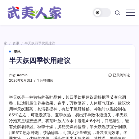
跳
至
正
武
文
夷
人
家
家
资讯
半天妖四季饮用建议
/
/
资讯
半天妖四季饮用建议
半
作者
Admin
已关闭评论
天
2026年6月3日
1 分钟阅读
妖
四
季
半天妖是一种独特的茶叶品种，其四季饮用建议需根据季节变化调
饮
整，以达到最佳养生效果。春季，万物复苏，人体肝气旺盛，建议饮
用
用半天妖新茶，其清香提神，有助于疏肝解郁。冲泡时水温控制在
建
85℃左右，可激发茶香。夏季炎热，易出汗导致体液流失，半天妖
议
冷泡茶是理想选择。将茶叶放入冷水中浸泡4-6小时，口感清甜，能
有效解暑降温。秋季干燥，肺易受燥邪侵袭，半天妖温茶宜于润肺。
用95℃热水冲泡，茶汤醇厚，可加入少量蜂蜜，增强滋润效果。冬
季寒冷，人体阳气内敛，适合饮用半天妖老茶，其性温，能暖胃驱