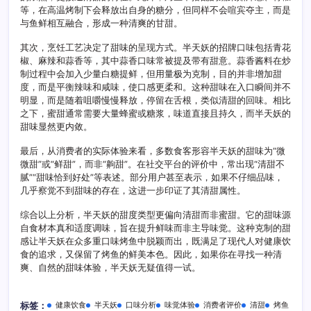
等，在高温烤制下会释放出自身的糖分，但同样不会喧宾夺主，而是
甜
与鱼鲜相互融合，形成一种清爽的甘甜。
其次，烹饪工艺决定了甜味的呈现方式。半天妖的招牌口味包括青花
椒、麻辣和蒜香等，其中蒜香口味常被提及带有甜意。蒜香酱料在炒
制过程中会加入少量白糖提鲜，但用量极为克制，目的并非增加甜
度，而是平衡辣味和咸味，使口感更柔和。这种甜味在入口瞬间并不
明显，而是随着咀嚼慢慢释放，停留在舌根，类似清甜的回味。相比
之下，蜜甜通常需要大量蜂蜜或糖浆，味道直接且持久，而半天妖的
甜味显然更内敛。
最后，从消费者的实际体验来看，多数食客形容半天妖的甜味为“微
微甜”或“鲜甜”，而非“齁甜”。在社交平台的评价中，常出现“清甜不
腻”“甜味恰到好处”等表述。部分用户甚至表示，如果不仔细品味，
几乎察觉不到甜味的存在，这进一步印证了其清甜属性。
综合以上分析，半天妖的甜度类型更偏向清甜而非蜜甜。它的甜味源
自食材本真和适度调味，旨在提升鲜味而非主导味觉。这种克制的甜
感让半天妖在众多重口味烤鱼中脱颖而出，既满足了现代人对健康饮
食的追求，又保留了烤鱼的鲜美本色。因此，如果你在寻找一种清
爽、自然的甜味体验，半天妖无疑值得一试。
健康饮食
半天妖
口味分析
味觉体验
消费者评价
清甜
烤鱼
标签：