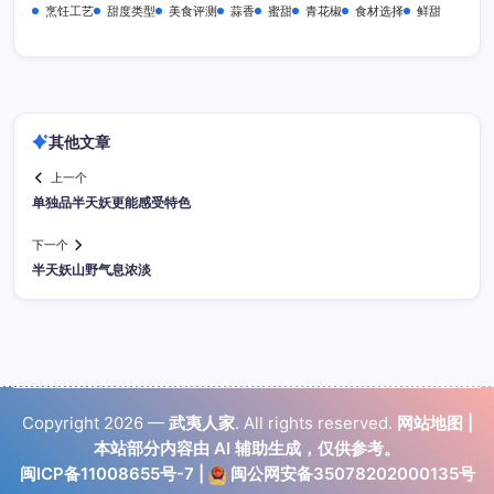
烹饪工艺
甜度类型
美食评测
蒜香
蜜甜
青花椒
食材选择
鲜甜
其他文章
上一个
单独品半天妖更能感受特色
下一个
半天妖山野气息浓淡
Copyright 2026 —
武夷人家
. All rights reserved.
网站地图
|
本站部分内容由 AI 辅助生成，仅供参考。
闽ICP备11008655号-7
|
闽公网安备35078202000135号