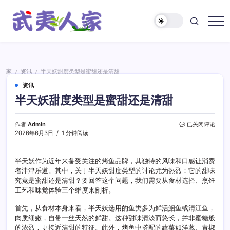
跳
至
正
武
文
夷
人
家
家
资讯
半天妖甜度类型是蜜甜还是清甜
/
/
资讯
半天妖甜度类型是蜜甜还是清甜
半
作者
Admin
已关闭评论
天
2026年6月3日
1 分钟阅读
妖
甜
度
半天妖作为近年来备受关注的烤鱼品牌，其独特的风味和口感让消费
类
者津津乐道。其中，关于半天妖甜度类型的讨论尤为热烈：它的甜味
型
究竟是蜜甜还是清甜？要回答这个问题，我们需要从食材选择、烹饪
是
工艺和味觉体验三个维度来剖析。
蜜
甜
首先，从食材本身来看，半天妖选用的鱼类多为鲜活鮰鱼或清江鱼，
还
肉质细嫩，自带一丝天然的鲜甜。这种甜味清淡而悠长，并非蜜糖般
是
的浓烈，更接近清甜的特征。此外，烤鱼中搭配的蔬菜如洋葱、青椒
清