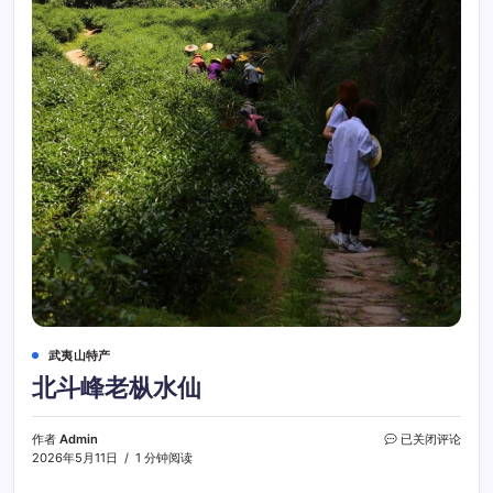
武夷山特产
北斗峰老枞水仙
北
作者
Admin
已关闭评论
斗
2026年5月11日
1 分钟阅读
峰