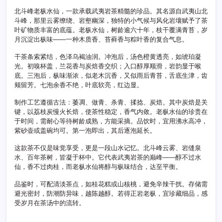
老
枞
北斗峰老枞水仙，一款承载武夷岩茶精髓的珍品。其名源自武夷山北
水
斗峰，那里云雾缭绕、岩壑幽深，独特的小气候与风化岩壤赋予了茶
仙
叶矿物质丰富的底蕴。老枞水仙，树龄逾六十年，枝干覆满青苔，岁
月沉淀出枞味——一种木质香、苔藓香与粽叶香的复合气息。
干茶条索紧结，色泽乌褐油润。冲泡后，汤色橙黄透亮，如琥珀凝
光。初嗅杯盖，兰花香与炭焙香交织；入口醇厚顺滑，岩韵显于喉
底。三泡后，枞味渐浓，似老木沉香，又似雨后青苔，舌底生津，齿
颊留芳。七泡余香不绝，叶底软亮，红边显。
制作工艺遵循古法：萎凋、做青、杀青、揉捻、炭焙。其中炭焙是关
键，以荔枝炭慢火长焙，使茶性稳定，香气内敛。老枞水仙的珍贵在
于时间，需耐心等待树龄成熟，方能采摘。品饮时，宜用沸水高冲，
紫砂壶或盖碗均可。第一泡即出，其后逐泡延长。
这款茶不仅是味觉享受，更是一段山水记忆。北斗峰云雾、岩缝泉
水、百年茶树，皆凝于杯中。它代表武夷岩茶的巅峰——醇不过水
仙，香不过肉桂，而老枞水仙将醇与枞味结合，达至平衡。
品鉴时，可配清淡茶点，如桂花糕或山核桃，避免辛辣干扰。存储需
避光密封，防潮防异味，越陈越醇。若得正岩老枞，宜珍藏细品，感
受岁月在茶汤中的流转。