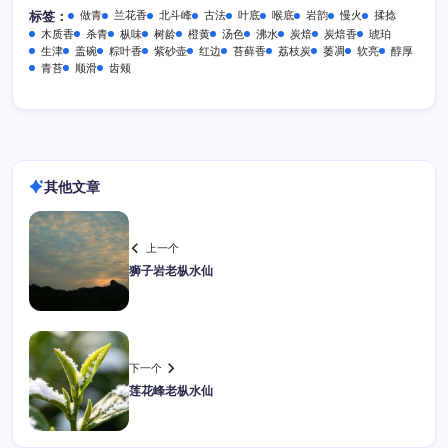
做青
兰花香
北斗峰
古法
叶底
喉底
岩韵
慢火
揉捻
标签：
木质香
杀青
枞味
树龄
橙黄
汤色
沸水
炭焙
炭焙香
琥珀
生津
盖碗
粽叶香
紫砂壶
红边
苔藓香
荔枝炭
萎凋
软亮
醇厚
青苔
顺滑
齿颊
其他文章
上一个
狮子岩老枞水仙
下一个
莲花峰老枞水仙