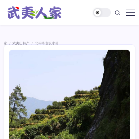
跳
至
正
武
文
夷
人
家
家
武夷山特产
北斗峰老枞水仙
/
/