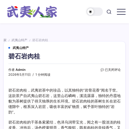
跳
至
正
武
文
夷
人
家
家
武夷山特产
碧石岩肉桂
/
/
武夷山特产
碧石岩肉桂
碧
作者
Admin
已关闭评论
石
2026年5月11日
1 分钟阅读
岩
肉
桂
碧石岩肉桂，武夷岩茶中的珍品，以其独特的“岩骨花香”闻名于世。
这款茶产自武夷山碧石岩，这里山石嶙峋，溪流潺潺，独特的丹霞地
貌为茶树提供了得天独厚的生长环境。碧石岩肉桂的茶树生长在岩石
缝隙中，根系深入岩层，吸收丰富的矿物质，赋予茶叶独特的“岩
韵”。
碧石岩肉桂的干茶条索紧结，色泽乌润带宝光，闻之有一股淡淡的桂
皮香。冲泡后，汤色橙黄明亮，香气馥郁，既有肉桂的辛锐香气，又