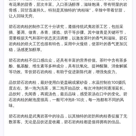
有花果的甜香，层次丰富。入口茶汤醇厚，滋味饱满，带有明显的岩
骨感，回甘迅速持久。特别是其独特的“肉桂味”，辛辣中带着甘甜，
让人回味无穷。
碧石岩肉桂的制作工艺十分讲究，遵循传统武夷岩茶工艺，包括采
摘、萎凋、做青、杀青、揉捻、烘干等步骤。其中做青是关键环节，
需要根据天气和茶叶状态灵活调整，以激发茶叶的香气和滋味。碧石
岩肉桂的焙火工艺也很有特色，采用中火慢焙，使茶叶的香气更加沉
稳，汤感更加醇厚。
碧石岩肉桂不仅口感出众，还具有丰富的营养价值。茶叶中含有茶多
酚、氨基酸、维生素等多种成分，具有抗氧化、提神醒脑、消食解腻
等功效。常饮碧石岩肉桂，有助于促进新陈代谢，增强免疫力。
品饮碧石岩肉桂，最好使用白瓷盖碗或紫砂壶，水温控制在100摄氏
度左右。第一泡为洗茶，第二泡开始品饮，每次冲泡时间逐渐延长。
品饮时，先闻香，再观汤色，最后品味，感受茶汤在口中的变化。碧
石岩肉桂的耐泡度很高，一般可冲泡8-10次，每一泡都有不同的风
味。
碧石岩肉桂是武夷岩茶中的珍品，以其独特的岩韵和肉桂香征服了无
数茶客。无论是品饮还是收藏，碧石岩肉桂都是值得拥有的佳品。