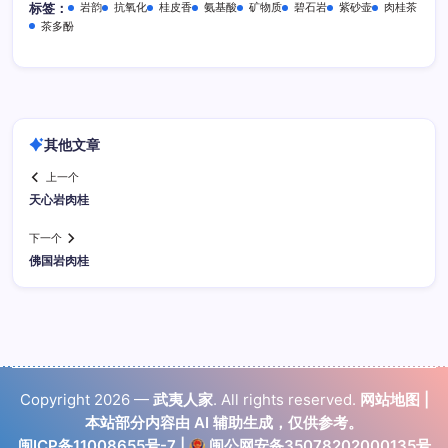
岩韵
抗氧化
桂皮香
氨基酸
矿物质
碧石岩
紫砂壶
肉桂茶
标签：
茶多酚
其他文章
上一个
天心岩肉桂
下一个
佛国岩肉桂
Copyright 2026 —
武夷人家
. All rights reserved.
网站地图
|
本站部分内容由 AI 辅助生成，仅供参考。
闽ICP备11008655号-7
|
闽公网安备35078202000135号