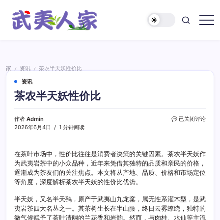
跳
至
正
武
文
夷
人
家
家
资讯
茶农半天妖性价比
/
/
资讯
茶农半天妖性价比
茶
作者
Admin
已关闭评论
农
2026年6月4日
1 分钟阅读
半
天
妖
在茶叶市场中，性价比往往是消费者决策的关键因素。茶农半天妖作
性
为武夷岩茶中的小众品种，近年来凭借其独特的品质和亲民的价格，
价
逐渐成为茶友们的关注焦点。本文将从产地、品质、价格和市场定位
比
等角度，深度解析茶农半天妖的性价比优势。
半天妖，又名半天鹞，原产于武夷山九龙窠，属无性系灌木型，是武
夷岩茶四大名丛之一。其茶树生长在半山腰，终日云雾缭绕，独特的
微气候赋予了茶叶清幽的兰花香和岩韵。然而，与肉桂、水仙等主流