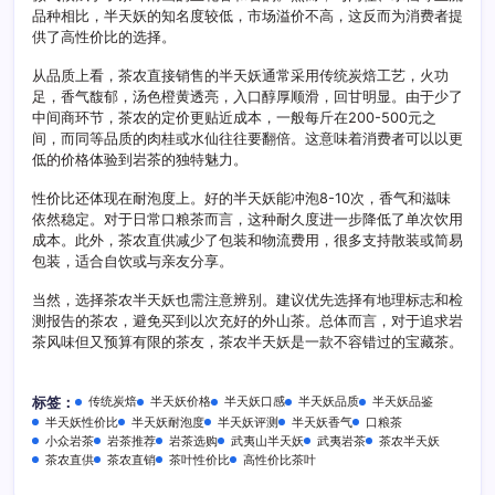
品种相比，半天妖的知名度较低，市场溢价不高，这反而为消费者提
供了高性价比的选择。
从品质上看，茶农直接销售的半天妖通常采用传统炭焙工艺，火功
足，香气馥郁，汤色橙黄透亮，入口醇厚顺滑，回甘明显。由于少了
中间商环节，茶农的定价更贴近成本，一般每斤在200-500元之
间，而同等品质的肉桂或水仙往往要翻倍。这意味着消费者可以以更
低的价格体验到岩茶的独特魅力。
性价比还体现在耐泡度上。好的半天妖能冲泡8-10次，香气和滋味
依然稳定。对于日常口粮茶而言，这种耐久度进一步降低了单次饮用
成本。此外，茶农直供减少了包装和物流费用，很多支持散装或简易
包装，适合自饮或与亲友分享。
当然，选择茶农半天妖也需注意辨别。建议优先选择有地理标志和检
测报告的茶农，避免买到以次充好的外山茶。总体而言，对于追求岩
茶风味但又预算有限的茶友，茶农半天妖是一款不容错过的宝藏茶。
传统炭焙
半天妖价格
半天妖口感
半天妖品质
半天妖品鉴
标签：
半天妖性价比
半天妖耐泡度
半天妖评测
半天妖香气
口粮茶
小众岩茶
岩茶推荐
岩茶选购
武夷山半天妖
武夷岩茶
茶农半天妖
茶农直供
茶农直销
茶叶性价比
高性价比茶叶