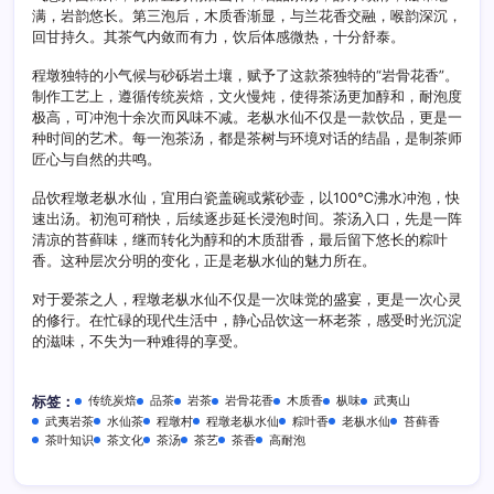
满，岩韵悠长。第三泡后，木质香渐显，与兰花香交融，喉韵深沉，
回甘持久。其茶气内敛而有力，饮后体感微热，十分舒泰。
程墩独特的小气候与砂砾岩土壤，赋予了这款茶独特的“岩骨花香”。
制作工艺上，遵循传统炭焙，文火慢炖，使得茶汤更加醇和，耐泡度
极高，可冲泡十余次而风味不减。老枞水仙不仅是一款饮品，更是一
种时间的艺术。每一泡茶汤，都是茶树与环境对话的结晶，是制茶师
匠心与自然的共鸣。
品饮程墩老枞水仙，宜用白瓷盖碗或紫砂壶，以100℃沸水冲泡，快
速出汤。初泡可稍快，后续逐步延长浸泡时间。茶汤入口，先是一阵
清凉的苔藓味，继而转化为醇和的木质甜香，最后留下悠长的粽叶
香。这种层次分明的变化，正是老枞水仙的魅力所在。
对于爱茶之人，程墩老枞水仙不仅是一次味觉的盛宴，更是一次心灵
的修行。在忙碌的现代生活中，静心品饮这一杯老茶，感受时光沉淀
的滋味，不失为一种难得的享受。
传统炭焙
品茶
岩茶
岩骨花香
木质香
枞味
武夷山
标签：
武夷岩茶
水仙茶
程墩村
程墩老枞水仙
粽叶香
老枞水仙
苔藓香
茶叶知识
茶文化
茶汤
茶艺
茶香
高耐泡