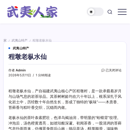
跳
至
正
武
文
夷
人
家
家
武夷山特产
程墩老枞水仙
/
/
武夷山特产
程墩老枞水仙
程
作者
Admin
已关闭评论
墩
2026年5月11日
1 分钟阅读
老
枞
水
程墩老枞水仙，产自福建武夷山核心产区程墩村，是一款承载着岁月
仙
与山场气息的岩茶珍品。其茶树树龄均在六十年以上，根系深扎于风
化岩土中，历经数十年自然生长，形成了独特的“枞味”——木质香、
苔藓香与粽叶香交织，沉稳而内敛。
老枞水仙的茶叶条索肥壮，色泽乌褐油润，带明显的“蛤蟆背”纹理。
冲泡后，汤色橙黄透亮，如琥珀般深邃。初闻茶香，一股清冽的苔藓
气息扑面而来，仿佛置身雨后山林；细品茶汤，醇厚顺滑，滋味饱