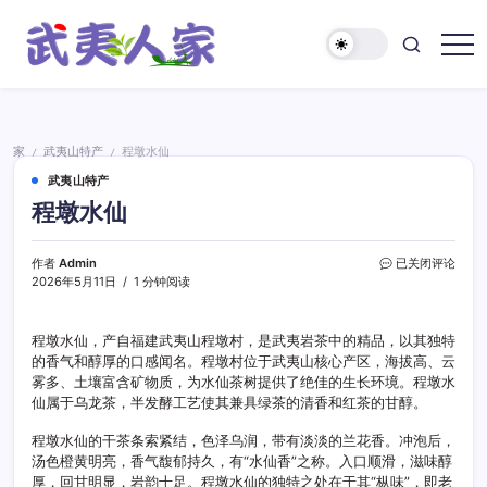
跳
至
正
武
文
夷
人
家
家
武夷山特产
程墩水仙
/
/
武夷山特产
程墩水仙
程
作者
Admin
已关闭评论
墩
2026年5月11日
1 分钟阅读
水
仙
程墩水仙，产自福建武夷山程墩村，是武夷岩茶中的精品，以其独特
的香气和醇厚的口感闻名。程墩村位于武夷山核心产区，海拔高、云
雾多、土壤富含矿物质，为水仙茶树提供了绝佳的生长环境。程墩水
仙属于乌龙茶，半发酵工艺使其兼具绿茶的清香和红茶的甘醇。
程墩水仙的干茶条索紧结，色泽乌润，带有淡淡的兰花香。冲泡后，
汤色橙黄明亮，香气馥郁持久，有“水仙香”之称。入口顺滑，滋味醇
厚，回甘明显，岩韵十足。程墩水仙的独特之处在于其“枞味”，即老