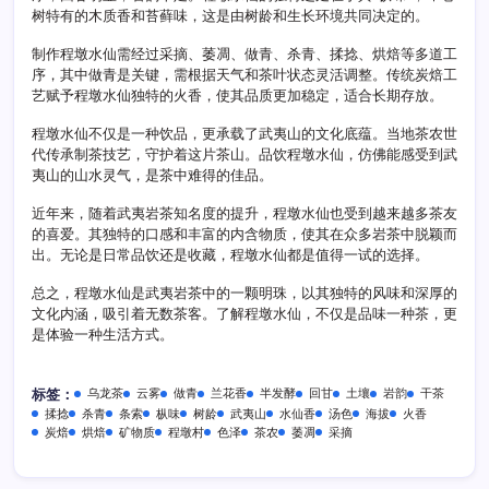
树特有的木质香和苔藓味，这是由树龄和生长环境共同决定的。
制作程墩水仙需经过采摘、萎凋、做青、杀青、揉捻、烘焙等多道工
序，其中做青是关键，需根据天气和茶叶状态灵活调整。传统炭焙工
艺赋予程墩水仙独特的火香，使其品质更加稳定，适合长期存放。
程墩水仙不仅是一种饮品，更承载了武夷山的文化底蕴。当地茶农世
代传承制茶技艺，守护着这片茶山。品饮程墩水仙，仿佛能感受到武
夷山的山水灵气，是茶中难得的佳品。
近年来，随着武夷岩茶知名度的提升，程墩水仙也受到越来越多茶友
的喜爱。其独特的口感和丰富的内含物质，使其在众多岩茶中脱颖而
出。无论是日常品饮还是收藏，程墩水仙都是值得一试的选择。
总之，程墩水仙是武夷岩茶中的一颗明珠，以其独特的风味和深厚的
文化内涵，吸引着无数茶客。了解程墩水仙，不仅是品味一种茶，更
是体验一种生活方式。
乌龙茶
云雾
做青
兰花香
半发酵
回甘
土壤
岩韵
干茶
标签：
揉捻
杀青
条索
枞味
树龄
武夷山
水仙香
汤色
海拔
火香
炭焙
烘焙
矿物质
程墩村
色泽
茶农
萎凋
采摘