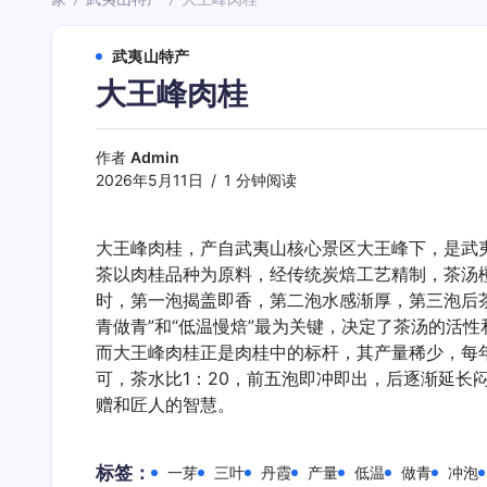
/
/
武夷山特产
大王峰肉桂
作者
Admin
2026年5月11日
1 分钟阅读
大王峰肉桂，产自武夷山核心景区大王峰下，是武
茶以肉桂品种为原料，经传统炭焙工艺精制，茶汤
时，第一泡揭盖即香，第二泡水感渐厚，第三泡后
青做青”和“低温慢焙”最为关键，决定了茶汤的活
而大王峰肉桂正是肉桂中的标杆，其产量稀少，每
可，茶水比1：20，前五泡即冲即出，后逐渐延
赠和匠人的智慧。
标签：
一芽
三叶
丹霞
产量
低温
做青
冲泡