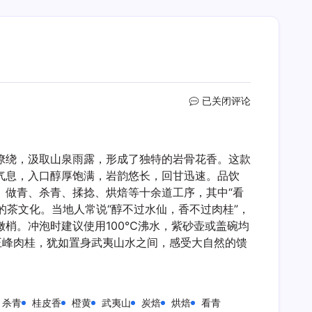
大
已关闭评论
王
峰
肉
缭绕，汲取山泉雨露，形成了独特的岩骨花香。这款
桂
气息，入口醇厚饱满，岩韵悠长，回甘迅速。品饮
、做青、杀青、揉捻、烘焙等十余道工序，其中“看
的茶文化。当地人常说“醇不过水仙，香不过肉桂”，
梢。冲泡时建议使用100℃沸水，紫砂壶或盖碗均
王峰肉桂，犹如置身武夷山水之间，感受大自然的馈
杀青
桂皮香
橙黄
武夷山
炭焙
烘焙
看青