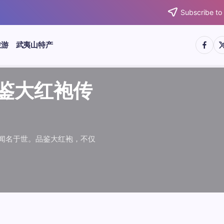
Subscribe to
https:/
htt
旅游
武夷山特产
武夷水仙
武夷肉桂
典岩茶对
肉桂水仙
桂水仙大
大红袍传
武夷水仙
武夷肉桂
典岩茶对
肉桂水仙
鉴大红袍传
品肉桂水仙大
品鉴大红袍传
品鉴武夷水仙
品鉴武夷肉桂
款经典岩茶对
品鉴肉桂水仙
品肉桂水仙大
绵长而备受茶客青睐。品
名源于香叶似肉桂，更因
所谓岩韵，是茶叶在武夷
大红袍作为岩茶代表，其
下来。岩茶，产自福建武
于世。品鉴大红袍，不仅
绵长而备受茶客青睐。品
名源于香叶似肉桂，更因
所谓岩韵，是茶叶在武夷
大红袍作为岩茶代表，其
”闻名于世。品鉴大红袍，不仅
，让时光慢下来。岩茶，产自福建武
花香”闻名于世。品鉴大红袍，不仅
顺滑、底蕴绵长而备受茶客青睐。品
中翘楚。其名源于香叶似肉桂，更因
闻名于世。所谓岩韵，是茶叶在武夷
桂、水仙、大红袍作为岩茶代表，其
，让时光慢下来。岩茶，产自福建武