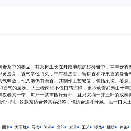
夷岩茶中的极品。其茶树生长在丹霞地貌的砂砾岩中，常年云雾
橙黄透亮，香气辛锐持久，带有桂皮香、蜜桃香和花果香的复合
茶气奔放，七八泡仍有余香。其制作工艺繁复，包括采摘、萎凋
性和香气的层次。大王峰肉桂不仅口感惊艳，更承载着武夷山千年
年仅春茶一季，每斤干茶需四斤鲜叶，且只采摘一芽三叶的成熟嫩
长闷泡时间。这款茶适合老茶客品鉴，也适合送礼珍藏。品一口大
回甘
大王峰
层次
岩茶
岩韵
岩骨
工艺
慢焙
揉捻
春茶