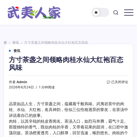
跳
至
正
武
文
夷
人
家
家
资讯
方寸茶盏之间领略肉桂水仙大红袍百态风味
/
/
资讯
方寸茶盏之间领略肉桂水仙大红袍百态
风味
方
作者
Admin
已关闭评论
寸
2026年6月24日
1 分钟阅读
茶
盏
之
品茶如品人生，方寸茶盏之间，蕴藏着千般风味。武夷岩茶中的肉
间
桂、水仙、大红袍，各具神韵，恰似三位性格迥异的挚友，在茶汤中
领
诉说着自己的故事。
略
肉桂，以其辛锐的桂皮香闻名。茶汤入口，如烈马奔腾，霸气十足。
肉
那股独特的香气，既似肉桂的辛香，又带着花果的甜润，在口腔中激
桂
荡回旋。茶汤橙黄透亮，入口醇厚，回甘迅速，喉韵悠长。肉桂的个
水