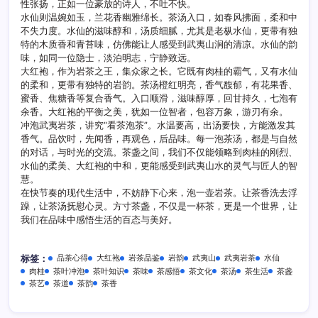
性张扬，正如一位豪放的诗人，不吐不快。
仙
大
水仙则温婉如玉，兰花香幽雅绵长。茶汤入口，如春风拂面，柔和中
红
不失力度。水仙的滋味醇和，汤质细腻，尤其是老枞水仙，更带有独
袍
特的木质香和青苔味，仿佛能让人感受到武夷山涧的清凉。水仙的韵
百
味，如同一位隐士，淡泊明志，宁静致远。
态
大红袍，作为岩茶之王，集众家之长。它既有肉桂的霸气，又有水仙
风
的柔和，更带有独特的岩韵。茶汤橙红明亮，香气馥郁，有花果香、
味
蜜香、焦糖香等复合香气。入口顺滑，滋味醇厚，回甘持久，七泡有
余香。大红袍的平衡之美，犹如一位智者，包容万象，游刃有余。
冲泡武夷岩茶，讲究“看茶泡茶”。水温要高，出汤要快，方能激发其
香气。品饮时，先闻香，再观色，后品味。每一泡茶汤，都是与自然
的对话，与时光的交流。茶盏之间，我们不仅能领略到肉桂的刚烈、
水仙的柔美、大红袍的中和，更能感受到武夷山水的灵气与匠人的智
慧。
在快节奏的现代生活中，不妨静下心来，泡一壶岩茶。让茶香洗去浮
躁，让茶汤抚慰心灵。方寸茶盏，不仅是一杯茶，更是一个世界，让
我们在品味中感悟生活的百态与美好。
品茶心得
大红袍
岩茶品鉴
岩韵
武夷山
武夷岩茶
水仙
标签：
肉桂
茶叶冲泡
茶叶知识
茶味
茶感悟
茶文化
茶汤
茶生活
茶盏
茶艺
茶道
茶韵
茶香