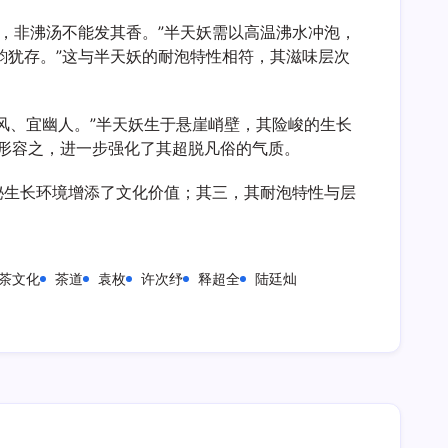
，非沸汤不能发其香。”半天妖需以高温沸水冲泡，
韵犹存。”这与半天妖的耐泡特性相符，其滋味层次
风、宜幽人。”半天妖生于悬崖峭壁，其险峻的生长
”形容之，进一步强化了其超脱凡俗的气质。
秘生长环境增添了文化价值；其三，其耐泡特性与层
茶文化
茶道
袁枚
许次纾
释超全
陆廷灿