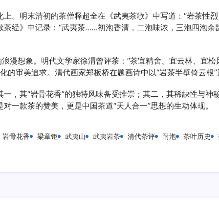
化上。明末清初的茶僧释超全在《武夷茶歌》中写道：“岩茶性烈
茶经》中记录：“武夷茶……初泡香清，二泡味浓，三泡四泡余
的浪漫想象。明代文学家徐渭曾评茶：“茶宜精舍、宜云林、宜松
逸文化的审美追求。清代画家郑板桥在题画诗中以“岩茶半壁倚云根
其一，其“岩骨花香”的独特风味备受推崇；其二，其稀缺性与神
对一款茶的赞美，更是中国茶道“天人合一”思想的生动体现。
岩骨花香
梁章钜
武夷山
武夷岩茶
清代茶评
耐泡
茶叶历史