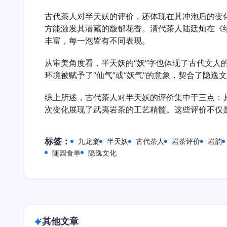
古代茶人对半天妖的评价，还体现在其冲泡后的变
方能激发其潜藏的馥郁花香。清代茶人陆廷灿在《续
丰富，每一泡皆有不同表现。
从审美角度看，半天妖的“妖”字也体现了古代文人
环境被赋予了“仙气”或“妖气”的意象，契合了隐
综上所述，古代茶人对半天妖的评价集中于三点：
次变化展现了武夷岩茶的工艺精髓。这些评价不仅是
标签：
九龙窠
半天妖
古代茶人
岩茶评价
岩韵
随园食单
隐逸文化
其他文章