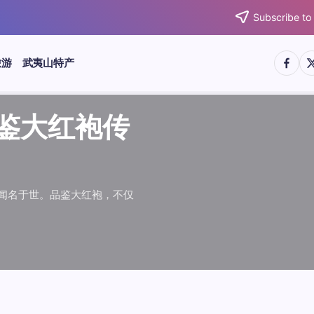
Subscribe to
https:/
htt
旅游
武夷山特产
武夷水仙
武夷肉桂
典岩茶对
肉桂水仙
桂水仙大
大红袍传
武夷水仙
武夷肉桂
典岩茶对
肉桂水仙
鉴大红袍传
品肉桂水仙大
品鉴大红袍传
品鉴武夷水仙
品鉴武夷肉桂
款经典岩茶对
品鉴肉桂水仙
品肉桂水仙大
绵长而备受茶客青睐。品
名源于香叶似肉桂，更因
所谓岩韵，是茶叶在武夷
大红袍作为岩茶代表，其
下来。岩茶，产自福建武
于世。品鉴大红袍，不仅
绵长而备受茶客青睐。品
名源于香叶似肉桂，更因
所谓岩韵，是茶叶在武夷
大红袍作为岩茶代表，其
”闻名于世。品鉴大红袍，不仅
，让时光慢下来。岩茶，产自福建武
花香”闻名于世。品鉴大红袍，不仅
顺滑、底蕴绵长而备受茶客青睐。品
中翘楚。其名源于香叶似肉桂，更因
闻名于世。所谓岩韵，是茶叶在武夷
桂、水仙、大红袍作为岩茶代表，其
，让时光慢下来。岩茶，产自福建武