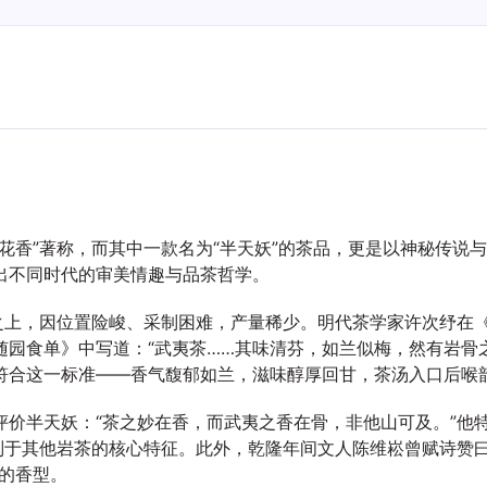
花香”著称，而其中一款名为“半天妖”的茶品，更是以神秘传说
出不同时代的审美情趣与品茶哲学。
之上，因位置险峻、采制困难，产量稀少。明代茶学家许次纾在《
园食单》中写道：“武夷茶……其味清芬，如兰似梅，然有岩骨之
符合这一标准——香气馥郁如兰，滋味醇厚回甘，茶汤入口后喉
评价半天妖：“茶之妙在香，而武夷之香在骨，非他山可及。”他
别于其他岩茶的核心特征。此外，乾隆年间文人陈维崧曾赋诗赞曰
的香型。