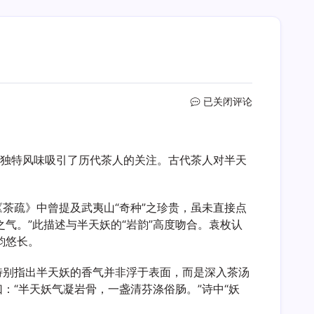
古
已关闭评论
代
茶
人
与独特风味吸引了历代茶人的关注。古代茶人对半天
对
半
天
妖
茶疏》中曾提及武夷山“奇种”之珍贵，虽未直接点
评
气。”此描述与半天妖的“岩韵”高度吻合。袁枚认
价
韵悠长。
特别指出半天妖的香气并非浮于表面，而是深入茶汤
：“半天妖气凝岩骨，一盏清芬涤俗肠。”诗中“妖