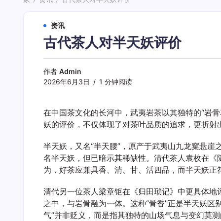
/
/
资讯
古代茶人对半天妖评价
作者
Admin
2026年6月3日
1 分钟阅读
在中国茶文化的长河中，武夷岩茶以其独特的“岩骨
妖的评价，不仅体现了对茶叶品质的追求，更折射
半天妖，又名“半天腰”，原产于武夷山九龙窠悬崖
名半天妖，但已暗示其稀缺性。清代茶人袁枚在《随
为，好茶应兼具香、清、甘、活四品，而半天妖正
清代另一位茶人梁章钜在《归田琐记》中更具体地
之中，与岩骨融为一体。这种“骨香”正是半天妖区
气”并非贬义，而是指其独特的山场气息与变幻莫测