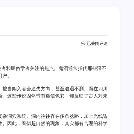
鬼
已关闭评论
洞
险者和民俗学者关注的焦点。鬼洞通常指代那些深不
门户。
，擅自闯入者会迷失方向，甚至遭遇不测。而在四川
语。这些传说固然带有迷信色彩，却反映了古人对未
复杂洞穴系统。洞内往往存在多条岔路，加上光线昏
性。因此，看似超自然的现象，其实都有合理的科学