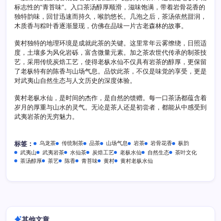
标志性的“青苔味”。入口茶汤醇厚顺滑，滋味饱满，带着岩骨花香的
独特韵味，回甘迅速而持久，喉韵悠长。几泡之后，茶汤依然甜润，
木质香与粽叶香逐渐显现，仿佛在品味一片古老森林的故事。
黄村独特的地理环境是成就此茶的关键。这里常年云雾缭绕，日照适
度，土壤多为风化岩砾，富含微量元素。加之茶农世代传承的制茶技
艺，采用传统炭焙工艺，使得老枞水仙不仅具有岩茶的醇厚，更保留
了老枞特有的陈香与山场气息。品饮此茶，不仅是味觉的享受，更是
对武夷山自然生态与人文历史的深度体验。
黄村老枞水仙，是时间的杰作，是自然的馈赠。每一口茶汤都蕴含着
岁月的厚重与山水的灵气。无论是茶人还是初尝者，都能从中感受到
武夷岩茶的无穷魅力。
乌龙茶
传统制茶
品茶
山场气息
岩茶
岩骨花香
枞韵
标签：
武夷山
武夷岩茶
水仙茶
炭焙工艺
老枞水仙
自然生态
茶叶文化
茶汤醇厚
茶艺
陈香
青苔味
黄村
黄村老枞水仙
其他文章