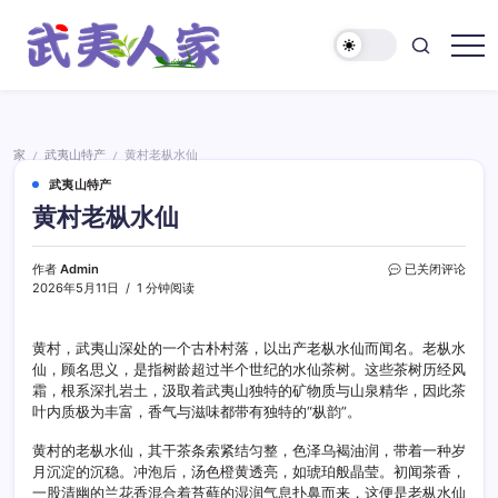
跳
至
正
武
文
夷
人
家
家
武夷山特产
黄村老枞水仙
/
/
武夷山特产
黄村老枞水仙
黄
作者
Admin
已关闭评论
村
2026年5月11日
1 分钟阅读
老
枞
水
黄村，武夷山深处的一个古朴村落，以出产老枞水仙而闻名。老枞水
仙
仙，顾名思义，是指树龄超过半个世纪的水仙茶树。这些茶树历经风
霜，根系深扎岩土，汲取着武夷山独特的矿物质与山泉精华，因此茶
叶内质极为丰富，香气与滋味都带有独特的“枞韵”。
黄村的老枞水仙，其干茶条索紧结匀整，色泽乌褐油润，带着一种岁
月沉淀的沉稳。冲泡后，汤色橙黄透亮，如琥珀般晶莹。初闻茶香，
一股清幽的兰花香混合着苔藓的湿润气息扑鼻而来，这便是老枞水仙