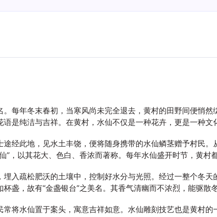
名。每年冬末春初，当寒风尚未完全退去，黄村的田野间便悄然
花语是纯洁与吉祥。在黄村，水仙不仅是一种花卉，更是一种文
士途经此地，见水土丰饶，便将随身携带的水仙鳞茎赠予村民。
水仙”，以其花大、色白、香浓而著称。每年水仙盛开时节，黄村
，埋入疏松肥沃的土壤中，控制好水分与光照。经过一整个冬天
如杯盏，故有“金盏银台”之美名。其香气清幽而不浓烈，能驱散
民常将水仙置于案头，寓意吉祥如意。水仙雕刻技艺也是黄村的