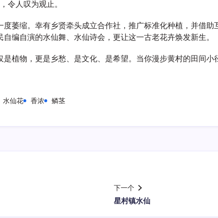
等，令人叹为观止。
一度萎缩。幸有乡贤牵头成立合作社，推广标准化种植，并借助
民自编自演的水仙舞、水仙诗会，更让这一古老花卉焕发新生。
仅是植物，更是乡愁、是文化、是希望。当你漫步黄村的田间小
水仙花
香浓
鳞茎
下一个
星村镇水仙