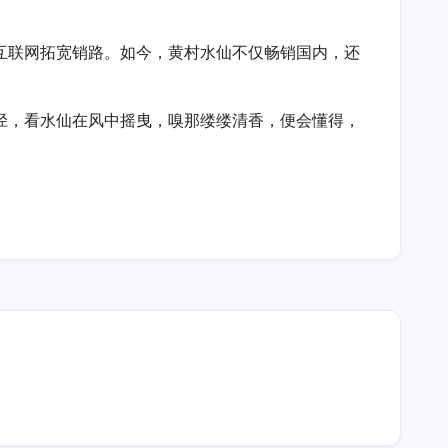
互联网拓宽销路。如今，黄村水仙不仅畅销国内，还
径，看水仙在风中摇曳，嗅那缕缕清香，便会懂得，