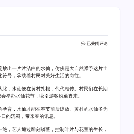
黄
已关闭评论
村
水
仙
绽放出一片片洁白的水仙，仿佛是大自然赠予这片土
化符号，承载着村民对美好生活的向往。
从此，水仙便在黄村扎根，代代相传。村民们在长期
都会举办水仙花节，吸引游客纷至沓来。
的孕育，水仙才能在春节前后绽放。黄村的水仙多为
冬日的沉闷，带来春的讯息。
一绝，艺人通过雕刻鳞茎，控制叶片与花茎的生长，