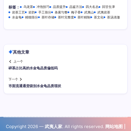
乌龙茶
冲泡技巧
品质提升
品鉴方法
四大名丛
回甘生津
标签：
岩茶工艺
岩韵
手工筛分
条索匀整
梅子香
武夷山
武夷岩茶
水金龟
精细筛分
茶叶存储
茶叶完整度
茶叶精制
茶文化
茶汤清澈
其他文章
上一个
碎茶占比高的水金龟品质偏低吗
下一个
市面流通通货级别水金龟品质现状
Copyright 2026 —
武夷人家
. All rights reserved.
网站地图
|