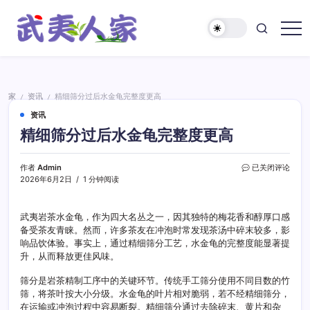
跳
至
正
武
文
夷
人
家
家
资讯
精细筛分过后水金龟完整度更高
/
/
资讯
精细筛分过后水金龟完整度更高
精
作者
Admin
已关闭评论
细
2026年6月2日
1 分钟阅读
筛
分
过
武夷岩茶水金龟，作为四大名丛之一，因其独特的梅花香和醇厚口感
后
备受茶友青睐。然而，许多茶友在冲泡时常发现茶汤中碎末较多，影
水
响品饮体验。事实上，通过精细筛分工艺，水金龟的完整度能显著提
金
升，从而释放更佳风味。
龟
完
筛分是岩茶精制工序中的关键环节。传统手工筛分使用不同目数的竹
整
筛，将茶叶按大小分级。水金龟的叶片相对脆弱，若不经精细筛分，
度
在运输或冲泡过程中容易断裂。精细筛分通过去除碎末、黄片和杂
更