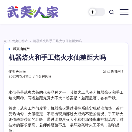
跳
至
正
武
文
夷
人
家
家
武夷山特产
机器焙火和手工焙火水仙差距大吗
/
/
武夷山特产
机器焙火和手工焙火水仙差距大吗
机
作者
Admin
已关闭评论
器
2026年5月11日
1 分钟阅读
焙
火
和
水仙茶是武夷岩茶的代表品种之一，其焙火工艺分为机器焙火和手工
手
焙火两种。两者差距究竟大不大？答案是：差距显著，各有千秋。
工
焙
首先，从火工均匀度看，机器焙火通过温控系统实现精准加热，茶叶
火
受热均匀，火候稳定，不易出现局部过火或焙不透的情况。手工焙火
水
则依赖焙茶师的经验，通过调整炭火大小和翻动频率来控制温度，对
仙
技术的要求极高。若师傅经验不足，易导致茶叶火工不均，影响品
差
质。
距