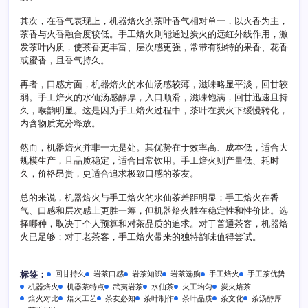
大
其次，在香气表现上，机器焙火的茶叶香气相对单一，以火香为主，
吗
茶香与火香融合度较低。手工焙火则能通过炭火的远红外线作用，激
发茶叶内质，使茶香更丰富、层次感更强，常带有独特的果香、花香
或蜜香，且香气持久。
再者，口感方面，机器焙火的水仙汤感较薄，滋味略显平淡，回甘较
弱。手工焙火的水仙汤感醇厚，入口顺滑，滋味饱满，回甘迅速且持
久，喉韵明显。这是因为手工焙火过程中，茶叶在炭火下缓慢转化，
内含物质充分释放。
然而，机器焙火并非一无是处。其优势在于效率高、成本低，适合大
规模生产，且品质稳定，适合日常饮用。手工焙火则产量低、耗时
久，价格昂贵，更适合追求极致口感的茶友。
总的来说，机器焙火与手工焙火的水仙茶差距明显：手工焙火在香
气、口感和层次感上更胜一筹，但机器焙火胜在稳定性和性价比。选
择哪种，取决于个人预算和对茶品质的追求。对于普通茶客，机器焙
火已足够；对于老茶客，手工焙火带来的独特韵味值得尝试。
回甘持久
岩茶口感
岩茶知识
岩茶选购
手工焙火
手工茶优势
标签：
机器焙火
机器茶特点
武夷岩茶
水仙茶
火工均匀
炭火焙茶
焙火对比
焙火工艺
茶友必知
茶叶制作
茶叶品质
茶文化
茶汤醇厚