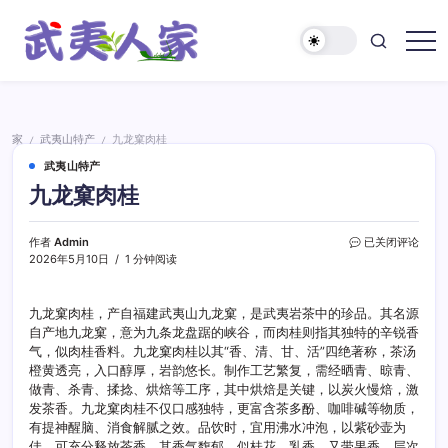
跳
至
正
武
文
夷
人
家
家
武夷山特产
九龙窠肉桂
/
/
武夷山特产
九龙窠肉桂
九
作者
Admin
已关闭评论
龙
2026年5月10日
1 分钟阅读
窠
肉
桂
九龙窠肉桂，产自福建武夷山九龙窠，是武夷岩茶中的珍品。其名源
自产地九龙窠，意为九条龙盘踞的峡谷，而肉桂则指其独特的辛锐香
气，似肉桂香料。九龙窠肉桂以其“香、清、甘、活”四绝著称，茶汤
橙黄透亮，入口醇厚，岩韵悠长。制作工艺繁复，需经晒青、晾青、
做青、杀青、揉捻、烘焙等工序，其中烘焙是关键，以炭火慢焙，激
发茶香。九龙窠肉桂不仅口感独特，更富含茶多酚、咖啡碱等物质，
有提神醒脑、消食解腻之效。品饮时，宜用沸水冲泡，以紫砂壶为
佳，可充分释放茶香。其香气馥郁，似桂花、乳香，又带果香，层次