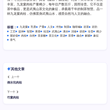
丰富。九龙窠肉桂产量稀少，每年仅产数百斤，因而珍贵。它不仅是
茶中极品，更是武夷山茶文化的象征，承载着千年的制茶智慧。品一
杯九龙窠肉桂，仿佛置身武夷山水，感受自然与人文的融合。
九龙窠
乳香
产量
人文
冲泡
制茶
咖啡碱
岩茶
岩韵
标签：
工艺
提神
智慧
果香
桂花
武夷山
沸水
消食
烘焙
珍贵
稀少
紫砂壶
肉桂
自然
茶多酚
茶文化
茶汤
茶香
融合
解腻
象征
香气
其他文章
上一个
倒水坑肉桂
下一个
竹窠肉桂