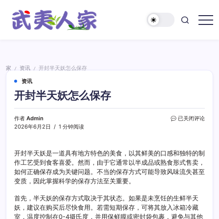
跳
至
正
武
文
夷
人
家
家
资讯
开封半天妖怎么保存
/
/
资讯
开封半天妖怎么保存
开
作者
Admin
已关闭评论
封
2026年6月2日
1 分钟阅读
半
天
妖
开封半天妖是一道具有地方特色的美食，以其鲜美的口感和独特的制
怎
作工艺受到食客喜爱。然而，由于它通常以半成品或熟食形式售卖，
么
如何正确保存成为关键问题。不当的保存方式可能导致风味流失甚至
保
变质，因此掌握科学的保存方法至关重要。
存
首先，半天妖的保存方式取决于其状态。如果是未烹饪的生鲜半天
妖，建议在购买后尽快食用。若需短期保存，可将其放入冰箱冷藏
室，温度控制在0-4摄氏度，并用保鲜膜或密封袋包裹，避免与其他