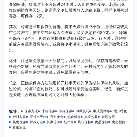
食物串味。冷藏时间不宜超过24小时，否则肉质会变差。若是已烹
饪好的熟食半天妖，则需完全冷却后再放入冰箱冷藏，同样使用密封
容器，可保存1-2天。
其次，冷冻是长期保存的首选。将半天妖分装成小份，用保鲜袋或真
空包装密封，挤出空气后放入冷冻室，温度设定在-18℃以下。冷冻
可保存1-3个月，但建议尽快食用以保持最佳口感。解冻时，最好提
前放入冷藏室缓慢解冻，或直接冷水浸泡，避免反复冻融导致营养流
失。
此外，注意避免频繁开关冰箱门，以防温度波动。保存前需检查半天
妖是否新鲜，如有异味或变色应立即丢弃。开封后的半天妖若未及时
食用，应重新密封并冷藏，避免暴露在空气中。
总之，正确的保存方法能延长开封半天妖的保质期并保持其风味。通
过冷藏、冷冻和密封技巧，你可以随时享受这道美味。记住，新鲜度
是关键，合理规划食用时间才能最大化体验。
保存方法
冰箱储存
冷冻保存
冷藏技巧
半成品保存
地方特色
标签：
密封包装
开封半天妖
开封美食
熟食保存
真空包装
短期冷藏
美食保存
解冻方法
长期冷冻
防串味
风味保持
食品保鲜
食材新鲜
食用安全