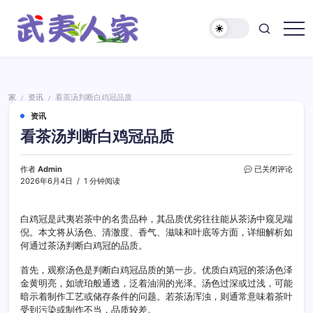
跳
至
正
武
文
夷
人
家
家
资讯
看茶汤判断白鸡冠品质
/
/
资讯
看茶汤判断白鸡冠品质
看
作者
Admin
已关闭评论
茶
2026年6月4日
1 分钟阅读
汤
判
断
白鸡冠是武夷岩茶中的名贵品种，其品质优劣往往能从茶汤中窥见端
白
倪。本文将从汤色、清澈度、香气、滋味和叶底等方面，详细解析如
鸡
何通过茶汤判断白鸡冠的品质。
冠
品
首先，观察汤色是判断白鸡冠品质的第一步。优质白鸡冠的茶汤色泽
质
金黄明亮，如琥珀般通透，泛着油润的光泽。汤色过深或过浅，可能
暗示着制作工艺或储存条件的问题。若茶汤浑浊，则通常意味着茶叶
受到污染或制作不当，品质较差。