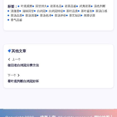
叶底观察
回甘持久
岩茶名品
岩茶品鉴
武夷岩茶
汤色判断
标签：
清澈度
滋味回甘
白鸡冠
白鸡冠特征
茶叶品质
茶叶鉴别
茶汤口感
茶汤品质
茶汤清澈
茶汤色泽
茶汤评价
茶艺知识
闻香识茶
香气品鉴
其他文章
上一个
做旧老白鸡冠分辨方法
下一个
看叶底判断白鸡冠好坏