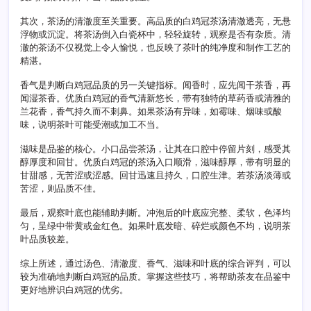
其次，茶汤的清澈度至关重要。高品质的白鸡冠茶汤清澈透亮，无悬
浮物或沉淀。将茶汤倒入白瓷杯中，轻轻旋转，观察是否有杂质。清
澈的茶汤不仅视觉上令人愉悦，也反映了茶叶的纯净度和制作工艺的
精湛。
香气是判断白鸡冠品质的另一关键指标。闻香时，应先闻干茶香，再
闻湿茶香。优质白鸡冠的香气清新悠长，带有独特的草药香或清雅的
兰花香，香气持久而不刺鼻。如果茶汤有异味，如霉味、烟味或酸
味，说明茶叶可能受潮或加工不当。
滋味是品鉴的核心。小口品尝茶汤，让其在口腔中停留片刻，感受其
醇厚度和回甘。优质白鸡冠的茶汤入口顺滑，滋味醇厚，带有明显的
甘甜感，无苦涩或涩感。回甘迅速且持久，口腔生津。若茶汤淡薄或
苦涩，则品质不佳。
最后，观察叶底也能辅助判断。冲泡后的叶底应完整、柔软，色泽均
匀，呈绿中带黄或金红色。如果叶底发暗、碎烂或颜色不均，说明茶
叶品质较差。
综上所述，通过汤色、清澈度、香气、滋味和叶底的综合评判，可以
较为准确地判断白鸡冠的品质。掌握这些技巧，将帮助茶友在品鉴中
更好地辨识白鸡冠的优劣。