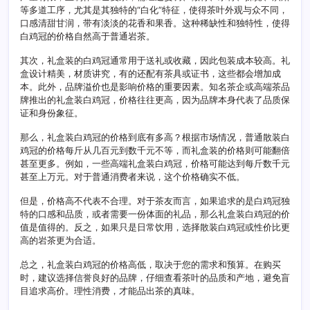
等多道工序，尤其是其独特的“白化”特征，使得茶叶外观与众不同，
口感清甜甘润，带有淡淡的花香和果香。这种稀缺性和独特性，使得
白鸡冠的价格自然高于普通岩茶。
其次，礼盒装的白鸡冠通常用于送礼或收藏，因此包装成本较高。礼
盒设计精美，材质讲究，有的还配有茶具或证书，这些都会增加成
本。此外，品牌溢价也是影响价格的重要因素。知名茶企或高端茶品
牌推出的礼盒装白鸡冠，价格往往更高，因为品牌本身代表了品质保
证和身份象征。
那么，礼盒装白鸡冠的价格到底有多高？根据市场情况，普通散装白
鸡冠的价格每斤从几百元到数千元不等，而礼盒装的价格则可能翻倍
甚至更多。例如，一些高端礼盒装白鸡冠，价格可能达到每斤数千元
甚至上万元。对于普通消费者来说，这个价格确实不低。
但是，价格高不代表不合理。对于茶友而言，如果追求的是白鸡冠独
特的口感和品质，或者需要一份体面的礼品，那么礼盒装白鸡冠的价
值是值得的。反之，如果只是日常饮用，选择散装白鸡冠或性价比更
高的岩茶更为合适。
总之，礼盒装白鸡冠的价格高低，取决于您的需求和预算。在购买
时，建议选择信誉良好的品牌，仔细查看茶叶的品质和产地，避免盲
目追求高价。理性消费，才能品出茶的真味。