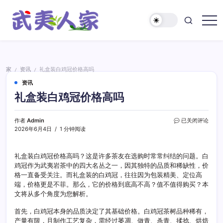
跳
至
正
武
文
夷
人
家
家
资讯
礼盒装白鸡冠价格高吗
/
/
资讯
礼盒装白鸡冠价格高吗
礼
作者
Admin
已关闭评论
盒
2026年6月4日
1 分钟阅读
装
白
鸡
礼盒装白鸡冠价格高吗？这是许多茶友在选购时常常纠结的问题。白
冠
鸡冠作为武夷岩茶中的四大名丛之一，因其独特的品质和稀缺性，价
价
格一直备受关注。而礼盒装的白鸡冠，往往因为包装精美、定位高
格
端，价格更是不菲。那么，它的价格到底高不高？值不值得购买？本
高
文将从多个角度为您解析。
吗
首先，白鸡冠本身的品质决定了其基础价格。白鸡冠茶树品种稀有，
产量有限，且制作工艺复杂，需经过萎凋、做青、杀青、揉捻、烘焙