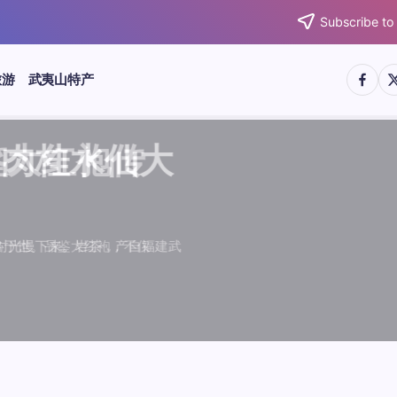
Subscribe to
https:/
htt
旅游
武夷山特产
武夷水仙
武夷肉桂
典岩茶对
肉桂水仙
桂水仙大
大红袍传
武夷水仙
武夷肉桂
典岩茶对
肉桂水仙
鉴大红袍传
品肉桂水仙大
品肉桂水仙大
品鉴大红袍传
品鉴武夷水仙
品鉴武夷肉桂
款经典岩茶对
品鉴肉桂水仙
绵长而备受茶客青睐。品
名源于香叶似肉桂，更因
所谓岩韵，是茶叶在武夷
大红袍作为岩茶代表，其
下来。岩茶，产自福建武
于世。品鉴大红袍，不仅
绵长而备受茶客青睐。品
名源于香叶似肉桂，更因
所谓岩韵，是茶叶在武夷
大红袍作为岩茶代表，其
闻名于世。品鉴大红袍，不仅
让时光慢下来。岩茶，产自福建武
，让时光慢下来。岩茶，产自福建武
花香”闻名于世。品鉴大红袍，不仅
顺滑、底蕴绵长而备受茶客青睐。品
中翘楚。其名源于香叶似肉桂，更因
闻名于世。所谓岩韵，是茶叶在武夷
桂、水仙、大红袍作为岩茶代表，其