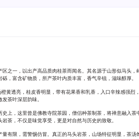
产区之一，以出产高品质肉桂茶而闻名。其名源于山形似马头，
岩砾，富含矿物质，所产茶叶内质丰富，香气辛锐，滋味醇厚。
茶汤橙黄透亮，桂皮香明显，带有花果香和乳香，入口辛辣感强烈
激发茶叶深层韵味。
历史上，这里曾是佛教寺院茶园，僧侣种茶制茶，将禅意融入茶
头岩茶，不仅是味觉享受，更是对自然与历史的致敬。
产量有限，需警惕仿冒。真正的马头岩茶，山场特征明显，茶汤