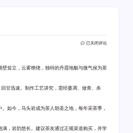
马
已关闭评论
头
岩
峭壁耸立，云雾缭绕，独特的丹霞地貌与微气候为茶
，回甘迅速。制作工艺讲究，需经萎凋、做青、杀
中。如今，马头岩成为茶人朝圣之地，每年采茶季，
饱满，岩韵悠长。建议茶友通过正规渠道购买，并学