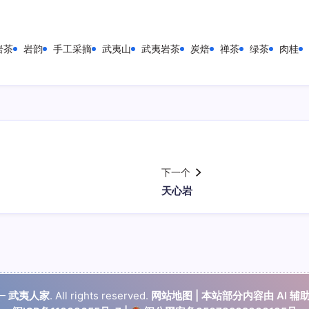
岩茶
岩韵
手工采摘
武夷山
武夷岩茶
炭焙
禅茶
绿茶
肉桂
下一个
天心岩
 —
武夷人家
. All rights reserved.
网站地图
| 本站部分内容由 AI 