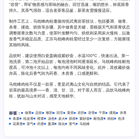
“岩骨”，即矿物质感与茶味的融合。回甘迅速，喉韵悠长，杯底留香
持久。其茶气强劲，适合老茶客品鉴，新茶友需慢慢适应。
制作工艺上，马枕峰肉桂遵循传统武夷岩茶技法，包括萎凋、做青、
杀青、揉捻、烘焙等步骤。其中做青是关键，需根据天气和茶青状态
调整摇青次数与力度，使茶叶发酵均匀。烘焙则采用炭火慢炖，以激
发香气并稳定品质。正宗马枕峰肉桂需经过至少一次复焙，方能展现
其独特风味。
品饮时，建议使用白瓷盖碗或紫砂壶，水温100℃，快速出汤。第一
泡洗茶，第二泡开始品饮，每泡浸泡时间逐渐延长。马枕峰肉桂耐泡
度高，可冲泡十次以上，每泡均有不同风味变化。此外，其收藏价值
亦高，陈化后香气转为药香、木质香，口感更醇和。
马枕峰肉桂不仅是一款茶，更是武夷山文化与自然的结晶。它代表了
岩茶的最高境界——香、清、甘、活。对于茶人而言，品饮马枕峰肉
桂，犹如与山水对话，感受天地精华。
做青
品饮
喉韵
回甘
复焙
岩韵
岩骨
干茶
揉捻
杀青
标签：
条索
桂皮香
橙黄
汤色
炭火
烘焙
紫砂壶
耐泡度
肉桂
色泽
花果香
茶气
药香
萎凋
陈化
香气
马枕峰