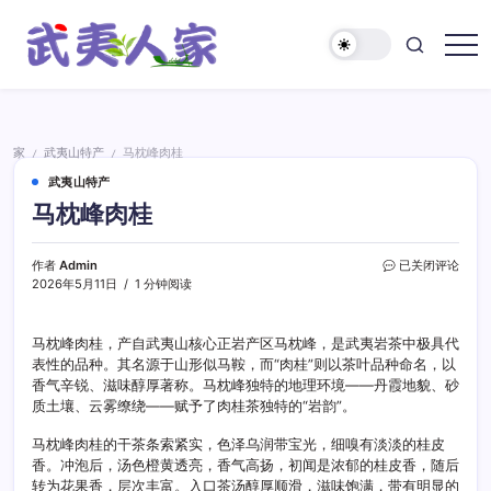
跳
至
正
武
文
夷
人
家
家
武夷山特产
马枕峰肉桂
/
/
武夷山特产
马枕峰肉桂
马
作者
Admin
已关闭评论
枕
2026年5月11日
1 分钟阅读
峰
肉
桂
马枕峰肉桂，产自武夷山核心正岩产区马枕峰，是武夷岩茶中极具代
表性的品种。其名源于山形似马鞍，而“肉桂”则以茶叶品种命名，以
香气辛锐、滋味醇厚著称。马枕峰独特的地理环境——丹霞地貌、砂
质土壤、云雾缭绕——赋予了肉桂茶独特的“岩韵”。
马枕峰肉桂的干茶条索紧实，色泽乌润带宝光，细嗅有淡淡的桂皮
香。冲泡后，汤色橙黄透亮，香气高扬，初闻是浓郁的桂皮香，随后
转为花果香，层次丰富。入口茶汤醇厚顺滑，滋味饱满，带有明显的