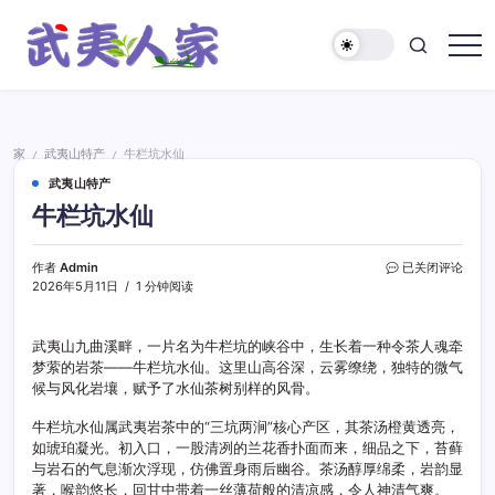
跳
至
正
武
文
夷
人
家
家
武夷山特产
牛栏坑水仙
/
/
武夷山特产
牛栏坑水仙
牛
作者
Admin
已关闭评论
栏
2026年5月11日
1 分钟阅读
坑
水
仙
武夷山九曲溪畔，一片名为牛栏坑的峡谷中，生长着一种令茶人魂牵
梦萦的岩茶——牛栏坑水仙。这里山高谷深，云雾缭绕，独特的微气
候与风化岩壤，赋予了水仙茶树别样的风骨。
牛栏坑水仙属武夷岩茶中的“三坑两涧”核心产区，其茶汤橙黄透亮，
如琥珀凝光。初入口，一股清冽的兰花香扑面而来，细品之下，苔藓
与岩石的气息渐次浮现，仿佛置身雨后幽谷。茶汤醇厚绵柔，岩韵显
著，喉韵悠长，回甘中带着一丝薄荷般的清凉感，令人神清气爽。