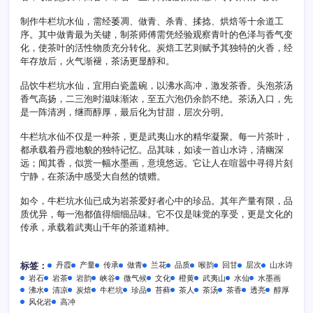
制作牛栏坑水仙，需经萎凋、做青、杀青、揉捻、烘焙等十余道工
序。其中做青最为关键，制茶师傅需凭经验观察青叶的色泽与香气变
化，使茶叶的活性物质充分转化。炭焙工艺则赋予其独特的火香，经
年存放后，火气渐褪，茶汤更显醇和。
品饮牛栏坑水仙，宜用白瓷盖碗，以沸水高冲，激发茶香。头泡茶汤
香气高扬，二三泡时滋味渐浓，至五六泡仍余韵不绝。茶汤入口，先
是一阵清冽，继而醇厚，最后化为甘甜，层次分明。
牛栏坑水仙不仅是一种茶，更是武夷山水的精华凝聚。每一片茶叶，
都承载着丹霞地貌的独特记忆。品其味，如读一首山水诗，清幽深
远；闻其香，似赏一幅水墨画，意境悠远。它让人在喧嚣中寻得片刻
宁静，在茶汤中感受大自然的馈赠。
如今，牛栏坑水仙已成为岩茶爱好者心中的珍品。其年产量有限，品
质优异，每一泡都值得细细品味。它不仅是味觉的享受，更是文化的
传承，承载着武夷山千年的茶道精神。
丹霞
产量
传承
做青
兰花
品质
喉韵
回甘
层次
山水诗
标签：
岩石
岩茶
岩韵
峡谷
微气候
文化
橙黄
武夷山
水仙
水墨画
沸水
清凉
炭焙
牛栏坑
珍品
苔藓
茶人
茶汤
茶香
透亮
醇厚
风化岩
高冲