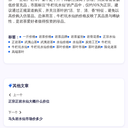
低价冒充品，市面标注“牛栏坑水仙”的产品中，仅约10%为正宗。建
议通过正规渠道购买，并关注茶叶的“活、甘、清、香”特征，避免以
高价购入仿冒品。总体而言，牛栏坑水仙的价格反映了其品质与稀缺
性，是岩茶爱好者值得投资的珍品。
一斤价格
岩茶价格
岩茶品牌
岩茶鉴别
岩骨花香
正宗水仙
标签：
正岩茶
武夷山茶
武夷岩茶
水仙价格
水仙茶
炭焙工艺
牛栏坑
牛栏坑水仙
牛栏坑水仙价格
茶叶价格
茶叶市场
茶叶选购
陈化老茶
高端茶叶
其他文章
上一个
正宗正岩水仙大概什么价位
下一个
马头岩水仙市场价多少