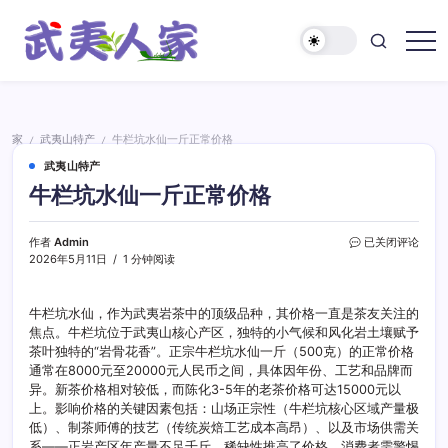
跳
至
正
武
文
夷
人
家
家
武夷山特产
牛栏坑水仙一斤正常价格
/
/
武夷山特产
牛栏坑水仙一斤正常价格
牛
作者
Admin
已关闭评论
栏
2026年5月11日
1 分钟阅读
坑
水
仙
牛栏坑水仙，作为武夷岩茶中的顶级品种，其价格一直是茶友关注的
一
焦点。牛栏坑位于武夷山核心产区，独特的小气候和风化岩土壤赋予
斤
茶叶独特的“岩骨花香”。正宗牛栏坑水仙一斤（500克）的正常价格
正
通常在8000元至20000元人民币之间，具体因年份、工艺和品牌而
常
异。新茶价格相对较低，而陈化3-5年的老茶价格可达15000元以
价
上。影响价格的关键因素包括：山场正宗性（牛栏坑核心区域产量极
格
低）、制茶师傅的技艺（传统炭焙工艺成本高昂）、以及市场供需关
系——正岩产区年产量不足千斤，稀缺性推高了价格。消费者需警惕