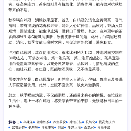
劳、提高免疫力，茶多酚则具有抗氧化、消炎作用，能有效对抗秋燥
带来的不适。
秋季喝白鸡冠，润燥效果显著。首先，白鸡冠的汤色金黄明亮，香气
清幽，带有淡淡的花香和果香，能让人心旷神怡。品饮时，茶汤入口
顺滑，回甘迅速，能生津止渴，缓解口干舌燥。其次，白鸡冠中的茶
多酚和维生素C能滋润肌肤，改善皮肤干燥问题。此外，白鸡冠还有
助于消化，秋季食欲旺盛时饮用，可促进新陈代谢，避免积食。
冲泡白鸡冠时，建议使用沸水，茶水比例约为1:20，冲泡时间控制在
30秒左右，可多次冲泡。第一泡洗茶，第二泡开始品饮。茶具宜选
用白瓷盖碗或紫砂壶，以充分激发茶香。品饮时，可搭配清淡的点
心，如桂花糕、杏仁饼，既能增添风味，又不掩盖茶香。
需要注意的是，白鸡冠虽好，但并非人人适合。孕妇、胃寒者及失眠
人群应适量饮用。此外，空腹不宜饮茶，以免刺激肠胃。
总之，秋季喝白鸡冠，不仅能润燥，还能带来身心的愉悦。在忙碌的
生活中，泡上一杯白鸡冠，感受茶香带来的宁静，无疑是秋日里的一
种享受。
乌龙茶
健康饮茶
养生茶饮
冲泡方法
抗氧化
提高免疫力
标签：
武夷岩茶
氨基酸
注意事项
润燥
生津止渴
白鸡冠
皮肤干燥