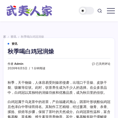
跳
至
正
武
文
夷
人
家
家
资讯
秋季喝白鸡冠润燥
/
/
资讯
秋季喝白鸡冠润燥
秋
作者
Admin
已关闭评论
季
2026年6月5日
1 分钟阅读
喝
白
鸡
秋季，天干物燥，人体容易受到燥邪侵袭，出现口干舌燥、皮肤干
冠
裂、咳嗽等症状。此时，饮茶养生成为不少人的选择。在众多茶品
润
中，白鸡冠以其独特的润燥功效和优雅品质，成为秋日里的佳饮。
燥
白鸡冠属于乌龙茶中的岩茶，产自福建武夷山，因茶叶形状酷似鸡冠
且色泽白中带绿而得名。其制作工艺精细，经过萎凋、做青、杀青、
揉捻、烘焙等步骤，保留了茶叶的天然成分。白鸡冠茶性温和，富含
氨基酸、茶多酚、维生素等营养物质。其中，氨基酸有助于缓解疲