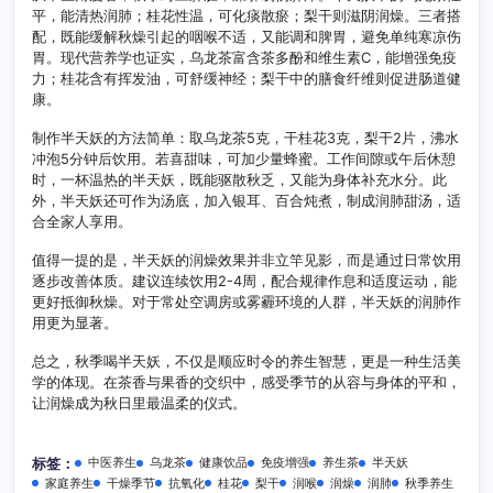
平，能清热润肺；桂花性温，可化痰散瘀；梨干则滋阴润燥。三者搭
配，既能缓解秋燥引起的咽喉不适，又能调和脾胃，避免单纯寒凉伤
胃。现代营养学也证实，乌龙茶富含茶多酚和维生素C，能增强免疫
力；桂花含有挥发油，可舒缓神经；梨干中的膳食纤维则促进肠道健
康。
制作半天妖的方法简单：取乌龙茶5克，干桂花3克，梨干2片，沸水
冲泡5分钟后饮用。若喜甜味，可加少量蜂蜜。工作间隙或午后休憩
时，一杯温热的半天妖，既能驱散秋乏，又能为身体补充水分。此
外，半天妖还可作为汤底，加入银耳、百合炖煮，制成润肺甜汤，适
合全家人享用。
值得一提的是，半天妖的润燥效果并非立竿见影，而是通过日常饮用
逐步改善体质。建议连续饮用2-4周，配合规律作息和适度运动，能
更好抵御秋燥。对于常处空调房或雾霾环境的人群，半天妖的润肺作
用更为显著。
总之，秋季喝半天妖，不仅是顺应时令的养生智慧，更是一种生活美
学的体现。在茶香与果香的交织中，感受季节的从容与身体的平和，
让润燥成为秋日里最温柔的仪式。
中医养生
乌龙茶
健康饮品
免疫增强
养生茶
半天妖
标签：
家庭养生
干燥季节
抗氧化
桂花
梨干
润喉
润燥
润肺
秋季养生