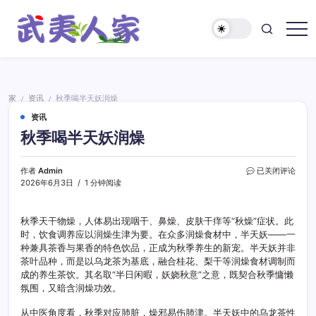
跳
至
正
武
文
夷
人
家
家
资讯
秋季喝半天妖润燥
/
/
资讯
秋季喝半天妖润燥
秋
作者
Admin
已关闭评论
季
2026年6月3日
1 分钟阅读
喝
半
天
秋季天干物燥，人体易出现咽干、鼻燥、皮肤干痒等“秋燥”症状。此
妖
时，饮食调养应以润燥生津为要。在众多润燥食材中，半天妖——一
润
种兼具茶香与果香的特色饮品，正成为秋季养生的新宠。半天妖并非
燥
茶叶品种，而是以乌龙茶为基底，融合桂花、梨干等润燥食材调制而
成的养生茶饮。其名取“半日闲暇，妖娆秋意”之意，既契合秋季慵懒
氛围，又暗含润燥功效。
从中医角度看，秋季对应肺脏，燥邪易伤肺津。半天妖中的乌龙茶性