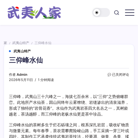
跳
至
正
武
文
夷
人
家
家
武夷山特产
三仰峰水仙
/
/
武夷山特产
三仰峰水仙
三
作者
Admin
已关闭评论
仰
2026年5月11日
1 分钟阅读
峰
水
仙
三仰峰，武夷山三十六峰之一，海拔七百余米，以“三仰”之势俯瞰群
峦。此地所产水仙茶，因山间终年云雾缭绕、岩缝渗出的清泉滋养，
形成了独特的“岩骨花香”。水仙作为武夷岩茶四大名丛之一，其树龄
越老，茶汤越醇，而三仰峰的老枞水仙更是茶中珍品。
三仰峰水仙的茶树多生于烂石砾壤之间，根系深扎岩层，吸收矿物质
与微量元素。每年春季，茶农需攀爬险峻山路，手工采摘一芽三叶或
四叶。其制作工艺承袭传统武夷岩茶技法，经萎凋、做青、杀青、揉