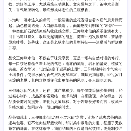
捻、烘焙等工序，尤以炭焙火功见长。文火慢炖之下，茶中水分渐
失，香气层层转化，最终形成标志性的兰底枞香。
冲泡时，沸水注入的瞬间，一股清幽的兰花香混合着木质气息升腾而
起。汤色橙黄透亮，入口醇厚顺滑，舌面能感受到明显的“岩韵”——
一种类似矿石的清凉感与收敛感交织。三仰峰水仙的茶汤饱满有力，
回甘迅速且持久，喉底泛起细腻的甜意。随着冲泡次数增加，茶汤渐
显粽叶香、苔藓味，这正是老枞水仙的典型特征——沧桑感与鲜活度
并存。
品饮三仰峰水仙，不仅在于味觉享受，更是一场与自然对话的修行。
每一口茶汤都蕴含着山场的气息：雨雾的滋润、岩石的坚硬、植被的
共生。茶农常说，“山场决定了岩茶的上限”，三仰峰独特的小气候与
土壤条件，使得水仙的香气层次更加丰富，滋味更加醇厚。经过岁月
沉淀的老枞，其内含物质转化出更复杂的风味，令人回味无穷。
三仰峰水仙的珍贵，还在于其产量稀少。每年仅能采摘少量鲜叶，经
过精心制作，成品茶条索紧结，色泽乌润，白毫隐现。存储得当，其
品质会随时间提升，陈化后更显醇和。对于岩茶爱好者而言，收藏三
仰峰水仙，如同封存一段山间的时光。
品茶如观山，三仰峰水仙以“醇不过水仙”之誉，诠释了武夷岩茶的深
邃与包容。它不似肉桂那般锐利，却以柔中带刚的力道，征服了无数
茶客的味蕾。在这杯茶中，我们品味的不仅是自然馈赠，更是制茶匠