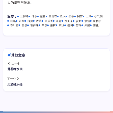
人的坚守与传承。
三仰峰
传承
做青
兰花香
匠人
品茶
回甘
土壤
小气候
标签：
山场
岩韵
揉捻
收藏
木质香
杀青
水仙茶
炭焙
烘焙
矿物质
粽叶香
自然
苔藓味
茶农
茶树
茶汤
萎凋
醇厚
采摘
陈化
其他文章
上一个
莲花峰水仙
下一个
天游峰水仙