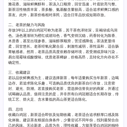
雅花香。滋味鲜爽醇和，茶汤入口顺滑，回甘迅速，叶底软亮匀整。
新茶活性物质丰富，茶多酚、氨基酸含量较高，适合追求鲜爽口感的
茶友。此外，新茶价格相对亲民，适合日常品饮或短期存放。
二、老茶的魅力与风险
存放3年以上的白鸡冠可称为老茶，其干茶色泽转深，呈褐绿或乌润
色。汤色逐渐转为橙红或琥珀色，香气变得沉稳，药香转化为陈香、
木质香，甚至出现参香。滋味醇厚顺滑，苦涩感降低，茶汤更显绵
柔，回甘悠长。老茶经氧化聚合后，刺激性减弱，茶性温和，适合肠
胃敏感者。然而，老茶品质高度依赖存储环境，若受潮或异味污染，
易出现霉味或酸馊味。优质老茶稀缺，价格高昂，且转化方向存在不
确定性。
三、收藏建议
若以品饮鲜爽感为主，建议选择新茶，每年适量购买当年新茶，边喝
边存。若追求陈化乐趣，可选购品质优良的新茶自行存放，注意密
封、避光、防潮。若直接购买老茶，需选择信誉良好的商家，并通过
试喝确认品质。值得注意的是，并非所有白鸡冠都适合长期存放，传
统工艺、焙火足、含水量低的高山茶更适合陈化。
四、总结
收藏白鸡冠，新茶适合即饮及短期收藏，老茶适合追求醇厚口感及陈
化体验。建议茶友根据自身条件，少量尝试不同年份，找到最契合自
己的风味。无论新老，品质为先，理性收藏，方能享受白鸡冠的独特