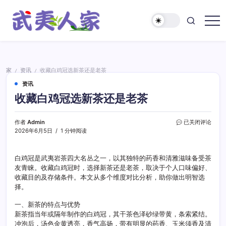
跳
至
正
武
文
夷
人
家
家
资讯
收藏白鸡冠选新茶还是老茶
/
/
资讯
收藏白鸡冠选新茶还是老茶
收
作者
Admin
已关闭评论
藏
2026年6月5日
1 分钟阅读
白
鸡
冠
白鸡冠是武夷岩茶四大名丛之一，以其独特的药香和清雅滋味备受茶
选
友青睐。收藏白鸡冠时，选择新茶还是老茶，取决于个人口味偏好、
新
收藏目的及存储条件。本文从多个维度对比分析，助你做出明智选
茶
择。
还
是
一、新茶的特点与优势
老
新茶指当年或隔年制作的白鸡冠，其干茶色泽砂绿带黄，条索紧结。
茶
冲泡后，汤色金黄透亮，香气高扬，带有明显的药香、玉米须香及清