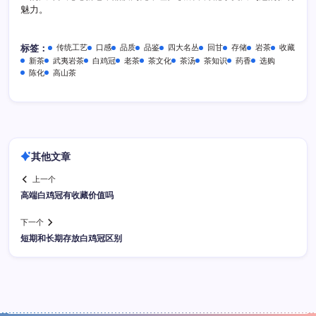
魅力。
传统工艺
口感
品质
品鉴
四大名丛
回甘
存储
岩茶
收藏
标签：
新茶
武夷岩茶
白鸡冠
老茶
茶文化
茶汤
茶知识
药香
选购
陈化
高山茶
其他文章
上一个
高端白鸡冠有收藏价值吗
下一个
短期和长期存放白鸡冠区别