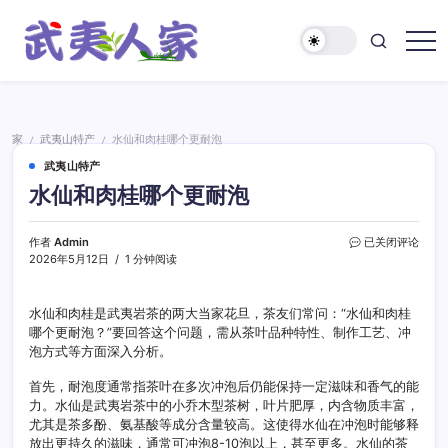
跳
至
正
武
文
夷
人
家
家
武夷山特产
水仙和肉桂哪个更耐泡
/
/
武夷山特产
水仙和肉桂哪个更耐泡
水
作者
Admin
已关闭评论
仙
2026年5月12日
1 分钟阅读
和
肉
桂
水仙和肉桂是武夷岩茶的两大当家花旦，茶友们常问：“水仙和肉桂
哪
哪个更耐泡？”要回答这个问题，需从茶叶品种特性、制作工艺、冲
个
泡方式等方面深入分析。
更
耐
首先，耐泡度通常指茶叶在多次冲泡后仍能保持一定滋味和香气的能
泡
力。水仙是武夷岩茶中的小乔木型茶树，叶片肥厚，内含物质丰富，
尤其是茶多酚、氨基酸等成分含量较高。这使得水仙在冲泡时能够释
放出更持久的滋味，通常可冲泡8-10泡以上，甚至更多。水仙的茶