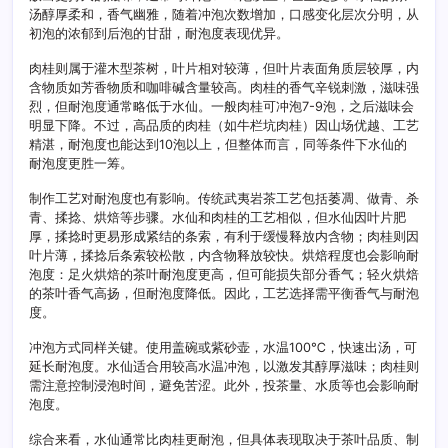
汤醇厚柔和，香气幽雅，随着冲泡次数增加，口感变化层次分明，从
初泡的浓郁到后泡的甘甜，耐泡度表现优异。
肉桂则属于灌木型茶树，叶片相对较薄，但叶片表面角质层较厚，内
含物质如芳香物质和咖啡碱含量较高。肉桂的香气辛锐刺激，滋味强
烈，但耐泡度通常略低于水仙。一般肉桂可冲泡7-9泡，之后滋味会
明显下降。不过，高品质的肉桂（如牛栏坑肉桂）因山场优越、工艺
精湛，耐泡度也能达到10泡以上，但整体而言，同等条件下水仙的
耐泡度更胜一筹。
制作工艺对耐泡度也有影响。传统武夷岩茶工艺包括萎凋、做青、杀
青、揉捻、烘焙等步骤。水仙和肉桂的工艺相似，但水仙因叶片肥
厚，揉捻时更易形成紧结的条索，有利于缓慢释放内含物；肉桂则因
叶片薄，揉捻后条索较松散，内含物释放较快。烘焙程度也会影响耐
泡度：足火烘焙的茶叶耐泡度更高，但可能损失部分香气；轻火烘焙
的茶叶香气高扬，但耐泡度降低。因此，工艺选择需平衡香气与耐泡
度。
冲泡方式同样关键。使用盖碗或紫砂壶，水温100℃，快速出汤，可
延长耐泡度。水仙适合用较高水温冲泡，以激发其醇厚滋味；肉桂则
需注意控制浸泡时间，避免苦涩。此外，投茶量、水质等也会影响耐
泡度。
综合来看，水仙通常比肉桂更耐泡，但具体表现取决于茶叶品质、制