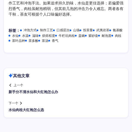
作工艺和冲泡手法。如果追求持久韵味，水仙是更佳选择；若偏爱强
烈香气，肉桂虽耐泡稍弱，但其前几泡的冲击力令人难忘。两者各有
千秋，茶友可根据个人口味偏好选择。
冲泡方式
制作工艺
口感层次
山场
投茶量
武夷岩茶
氨基酸
标签：
水仙
水温
滋味
烘焙程度
牛栏坑肉桂
盖碗
紫砂壶
耐泡度
肉桂
茶叶品种
茶多酚
茶汤
香气
其他文章
上一个
新手分不清水仙和大红袍怎么办
下一个
水仙肉桂大红袍怎么选