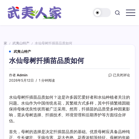
跳
至
正
武
文
夷
人
家
家
武夷山特产
水仙母树扦插苗品质如何
/
/
武夷山特产
水仙母树扦插苗品质如何
水
作者
Admin
已关闭评论
仙
2026年5月12日
1 分钟阅读
母
树
扦
水仙母树扦插苗品质如何？这是许多园艺爱好者和水仙种植者关注的
插
问题。水仙作为中国传统名花，其繁殖方式多样，其中扦插繁殖因能
苗
保持母株优良性状而被广泛采用。然而，扦插苗的品质受多种因素影
品
响，需从母树选择、扦插技术、环境管理和后期养护等方面综合评
质
估。
如
何
首先，母树的选择是决定扦插苗品质的基础。优质母树应具备品种纯
正、生长健壮、无病虫害、花大色艳、花香浓郁等特征。母树的年龄