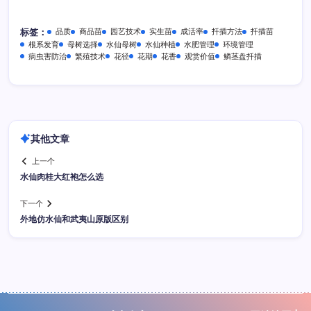
品质
商品苗
园艺技术
实生苗
成活率
扦插方法
扦插苗
标签：
根系发育
母树选择
水仙母树
水仙种植
水肥管理
环境管理
病虫害防治
繁殖技术
花径
花期
花香
观赏价值
鳞茎盘扦插
其他文章
上一个
水仙肉桂大红袍怎么选
下一个
外地仿水仙和武夷山原版区别