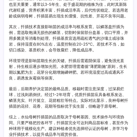
也至关重要，通常以3-5年生、处于盛花期的植株为佳，此时其新陈
代谢旺盛，营养积累丰富，扦插成活率高，后代性状稳定。若选用老
龄或病弱母树，扦插苗易出现生长缓慢、抗性差、开花不良等问题。
其次，扦插技术直接影响苗的成活率与根系发育。以鳞茎盘扦插为
例，需选取饱满无损伤的鳞茎，切割时保留部分盘基，切口平滑，并
用多菌灵等消毒剂处理。扦插基质宜选用疏松透气的沙壤土或珍珠
岩，保持湿度在80%左右，温度控制在20-25℃。若技术不当，如
切口感染、基质积水，会导致腐烂，降低成品率。
环境管理是影响苗期生长的关键。扦插后需遮阴保湿，避免强光直
射，待生根后逐步增加光照。水肥管理需遵循“薄肥勤施”原则，生长
期以氮肥为主，花芽分化期增施磷钾肥。若环境湿度过高或通风不
良，易诱发灰霉病等病害。
最后，后期养护决定苗的最终品质。移栽时需注意深度，过深易烂
球，过浅则易倒伏。经过1-2年培育，优质扦插苗应具备根系发达、
鳞茎充实、叶片挺立、花箭粗壮等特点。实际对比显示，良种母树扦
插苗的花径、花香、花期等指标优于实生苗，但略逊于原母树。
综上，水仙母树扦插苗的品质取决于母树基因、技术操作与环境协
同。只要严格把控各环节，扦插苗完全可达到商品苗标准，甚至作为
种球用于规模化生产。建议种植者优先选择经认证的母树，并学习专
业扦插技术，以提升成品率与观赏价值。