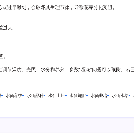
冻或过早雕刻，会破坏其生理节律，导致花芽分化受阻。
温差过大。
。
茎。
调节温度、光照、水分和养分，多数“哑花”问题可以预防。若已
照
水仙养护
水仙品种
水仙土培
水仙施肥
水仙栽培
水仙水培