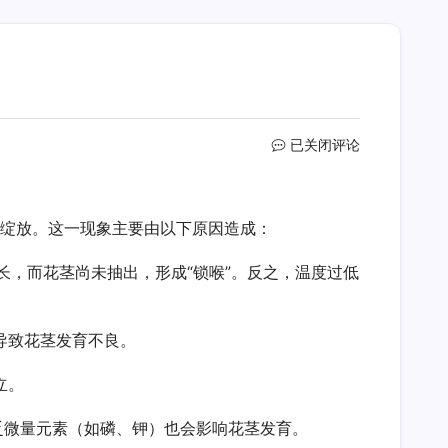
水
已关闭评论
仙
锁
喉
法绽放。这一现象主要由以下原因造成：
是
什
么
长，而花茎尚未抽出，形成“锁喉”。反之，温度过低
原
因
导致花茎发育不良。
立。
乏微量元素（如磷、钾）也会影响花茎发育。