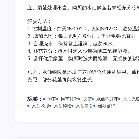
五、鳞茎处理不当。购买的水仙鳞茎若未经充分冷
解决方法：
1. 控制温度：白天15-20℃，夜间8-12℃，避免
2. 增加光照：每日光照4-6小时，但避免强光直射
3. 合理浇水：保持盆土湿润，但勿积水。
4. 补充养分：换水时滴入少量磷酸二氢钾溶液。
5. 选择优质鳞茎：购买时选大而饱满、无损伤的鳞
总之，水仙锁喉是环境与养护综合作用的结果。通过
光照，部分花茎可能恢复生长。
标签：
哑花
园艺技巧
夹箭
水仙不开花
水仙光
水仙花期
水仙锁喉
水仙雕刻
鳞茎处理