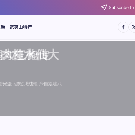
Subscribe to
https:/
htt
旅游
武夷山特产
武夷水仙
武夷肉桂
典岩茶对
肉桂水仙
桂水仙大
大红袍传
武夷水仙
武夷肉桂
典岩茶对
肉桂水仙
鉴大红袍传
品肉桂水仙大
品肉桂水仙大
品鉴大红袍传
品鉴武夷水仙
品鉴武夷肉桂
款经典岩茶对
品鉴肉桂水仙
绵长而备受茶客青睐。品
名源于香叶似肉桂，更因
所谓岩韵，是茶叶在武夷
大红袍作为岩茶代表，其
下来。岩茶，产自福建武
于世。品鉴大红袍，不仅
绵长而备受茶客青睐。品
名源于香叶似肉桂，更因
所谓岩韵，是茶叶在武夷
大红袍作为岩茶代表，其
闻名于世。品鉴大红袍，不仅
让时光慢下来。岩茶，产自福建武
，让时光慢下来。岩茶，产自福建武
花香”闻名于世。品鉴大红袍，不仅
顺滑、底蕴绵长而备受茶客青睐。品
中翘楚。其名源于香叶似肉桂，更因
闻名于世。所谓岩韵，是茶叶在武夷
桂、水仙、大红袍作为岩茶代表，其