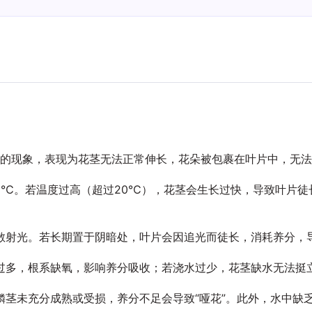
常见的现象，表现为花茎无法正常伸长，花朵被包裹在叶片中，无
15℃。若温度过高（超过20℃），花茎会生长过快，导致叶片徒
散射光。若长期置于阴暗处，叶片会因追光而徒长，消耗养分，
过多，根系缺氧，影响养分吸收；若浇水过少，花茎缺水无法挺
鳞茎未充分成熟或受损，养分不足会导致“哑花”。此外，水中缺