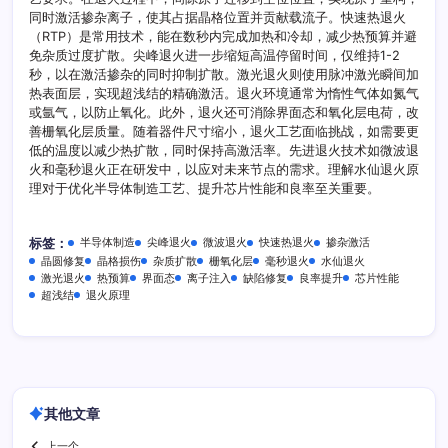
同时激活掺杂离子，使其占据晶格位置并贡献载流子。快速热退火
（RTP）是常用技术，能在数秒内完成加热和冷却，减少热预算并避
免杂质过度扩散。尖峰退火进一步缩短高温停留时间，仅维持1-2
秒，以在激活掺杂的同时抑制扩散。激光退火则使用脉冲激光瞬间加
热表面层，实现超浅结的精确激活。退火环境通常为惰性气体如氮气
或氩气，以防止氧化。此外，退火还可消除界面态和氧化层电荷，改
善栅氧化层质量。随着器件尺寸缩小，退火工艺面临挑战，如需要更
低的温度以减少热扩散，同时保持高激活率。先进退火技术如微波退
火和毫秒退火正在研发中，以应对未来节点的需求。理解水仙退火原
理对于优化半导体制造工艺、提升芯片性能和良率至关重要。
半导体制造
尖峰退火
微波退火
快速热退火
掺杂激活
标签：
晶圆修复
晶格损伤
杂质扩散
栅氧化层
毫秒退火
水仙退火
激光退火
热预算
界面态
离子注入
缺陷修复
良率提升
芯片性能
超浅结
退火原理
其他文章
上一个