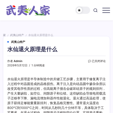
跳
至
正
武
文
夷
人
家
家
武夷山特产
水仙退火原理是什么
/
/
武夷山特产
水仙退火原理是什么
水
作者
Admin
已关闭评论
仙
2026年5月12日
1 分钟阅读
退
火
原
水仙退火原理是半导体制造中的关键工艺步骤，主要用于修复离子注
理
入过程中对晶圆造成的晶格损伤。离子注入是向硅晶圆中掺杂杂质以
是
改变其电学性质的过程，但高能离子撞击会破坏硅原子的规则排列，
什
产生大量缺陷，如空位、间隙原子和位错。这些缺陷会导致电荷载流
么
子迁移率下降、漏电流增加和器件性能退化。退火通过高温处理，使
原子获得足够能量重新排列，恢复晶格完整性。通常退火温度在
800°C到1000°C之间，时间从几秒到几十分钟不等，具体取决于工
艺要求。在退火过程中，间隙原子迁移到空位位置，实现原子重构，