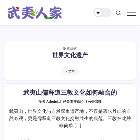
跳
至
正
武
文
夷
人
家
浏览标签
世界文化遗产
2 文章
武夷山儒释道三教文化如何融合的
武
1 分钟阅读
作者
Admin
已关闭评论
夷
山
武夷山，世界文化与自然双重遗产地，不仅是碧水丹山的自
儒
然奇观，更是儒释道三教文化交融共生的典范。三教在此并
释
道
非简单 […]
三
教
文
化