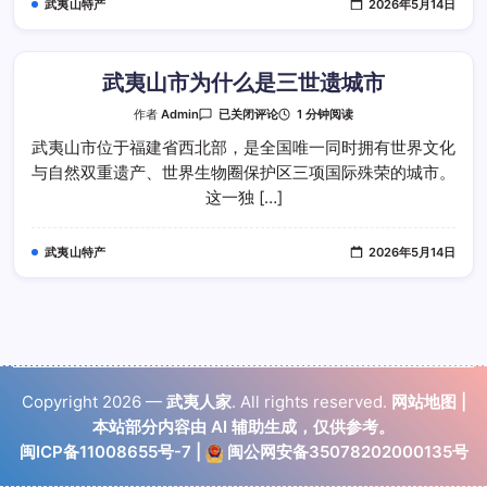
武夷山特产
2026年5月14日
如
何
融
合
的
武夷山市为什么是三世遗城市
武
1 分钟阅读
作者
Admin
已关闭评论
夷
山
武夷山市位于福建省西北部，是全国唯一同时拥有世界文化
市
与自然双重遗产、世界生物圈保护区三项国际殊荣的城市。
为
什
这一独 […]
么
是
三
世
武夷山特产
2026年5月14日
遗
城
市
Copyright 2026 —
武夷人家
. All rights reserved.
网站地图
|
本站部分内容由 AI 辅助生成，仅供参考。
闽ICP备11008655号-7
|
闽公网安备35078202000135号