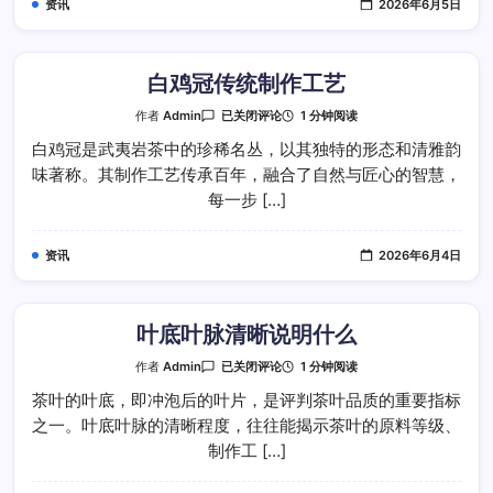
资讯
2026年6月5日
白鸡冠传统制作工艺
白
1 分钟阅读
作者
Admin
已关闭评论
鸡
冠
白鸡冠是武夷岩茶中的珍稀名丛，以其独特的形态和清雅韵
传
味著称。其制作工艺传承百年，融合了自然与匠心的智慧，
统
制
每一步 […]
作
工
艺
资讯
2026年6月4日
叶底叶脉清晰说明什么
叶
1 分钟阅读
作者
Admin
已关闭评论
底
叶
茶叶的叶底，即冲泡后的叶片，是评判茶叶品质的重要指标
脉
之一。叶底叶脉的清晰程度，往往能揭示茶叶的原料等级、
清
晰
制作工 […]
说
明
什