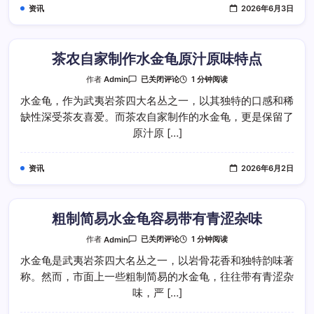
么
资讯
2026年6月3日
茶农自家制作水金龟原汁原味特点
茶
1 分钟阅读
作者
Admin
已关闭评论
农
自
水金龟，作为武夷岩茶四大名丛之一，以其独特的口感和稀
家
缺性深受茶友喜爱。而茶农自家制作的水金龟，更是保留了
制
作
原汁原 […]
水
金
龟
原
资讯
2026年6月2日
汁
原
味
特
点
粗制简易水金龟容易带有青涩杂味
粗
1 分钟阅读
作者
Admin
已关闭评论
制
简
水金龟是武夷岩茶四大名丛之一，以岩骨花香和独特韵味著
易
称。然而，市面上一些粗制简易的水金龟，往往带有青涩杂
水
金
味，严 […]
龟
容
易