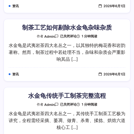
带
资讯
2026年6月1日
有
青
涩
杂
味
制茶工艺如何剔除水金龟杂味杂质
制
1 分钟阅读
作者
Admin
已关闭评论
茶
工
水金龟是武夷岩茶四大名丛之一，以其独特的梅花香和岩韵
艺
著称。然而，制茶过程中若处理不当，杂味和杂质会严重影
如
何
响其品 […]
剔
除
水
金
资讯
2026年6月1日
龟
杂
味
杂
质
水金龟传统手工制茶完整流程
水
1 分钟阅读
作者
Admin
已关闭评论
金
龟
水金龟是武夷岩茶四大名丛之一，其传统手工制茶工艺极为
传
讲究，全程需经采摘、萎凋、做青、杀青、揉捻、烘焙六道
统
手
核心工 […]
工
制