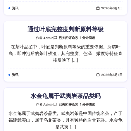
茶
完
资讯
2026年6月1日
整
流
程
通过叶底完整度判断原料等级
通
1 分钟阅读
作者
Admin
已关闭评论
过
叶
在茶叶品鉴中，叶底是判断原料等级的重要依据。所谓叶
底
底，即冲泡后的茶叶残渣，其完整度、色泽、嫩度等特征直
完
整
接反映了 […]
度
判
断
原
资讯
2026年6月1日
料
等
级
水金龟属于武夷岩茶品类吗
水
1 分钟阅读
作者
Admin
已关闭评论
金
龟
水金龟属于武夷岩茶品类。武夷岩茶是中国传统名茶，产于
属
福建武夷山，属于乌龙茶类，具有独特的岩骨花香。水金龟
于
武
是武夷 […]
夷
岩