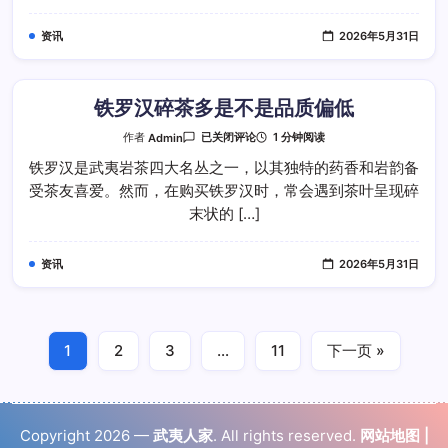
茶
品
资讯
2026年5月31日
类
吗
铁罗汉碎茶多是不是品质偏低
铁
1 分钟阅读
作者
Admin
已关闭评论
罗
汉
铁罗汉是武夷岩茶四大名丛之一，以其独特的药香和岩韵备
碎
受茶友喜爱。然而，在购买铁罗汉时，常会遇到茶叶呈现碎
茶
多
末状的 […]
是
不
是
品
资讯
2026年5月31日
质
偏
低
1
2
3
…
11
下一页 »
Copyright 2026 —
武夷人家
. All rights reserved.
网站地图
|