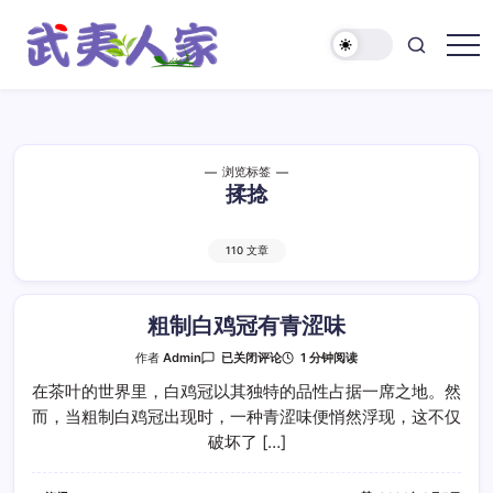
跳
至
正
武
文
夷
人
家
浏览标签
揉捻
110 文章
粗制白鸡冠有青涩味
粗
1 分钟阅读
作者
Admin
已关闭评论
制
白
在茶叶的世界里，白鸡冠以其独特的品性占据一席之地。然
鸡
而，当粗制白鸡冠出现时，一种青涩味便悄然浮现，这不仅
冠
有
破坏了 […]
青
涩
味