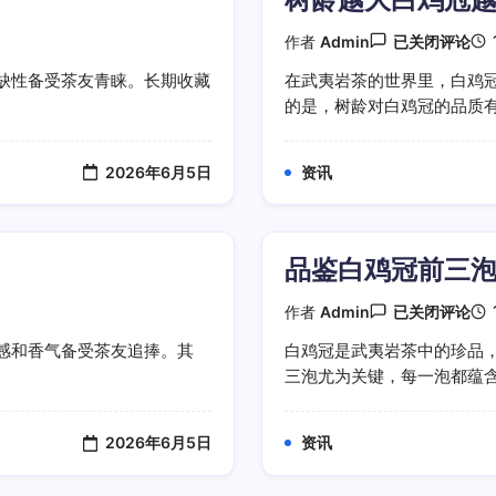
水
仙
树
作者
Admin
已关闭评论
龄
越
缺性备受茶友青睐。长期收藏
在武夷岩茶的世界里，白鸡冠
大
的是，树龄对白鸡冠的品质有着
白
鸡
冠
越
2026年6月5日
资讯
沉
稳
品鉴白鸡冠前三
品
作者
Admin
已关闭评论
鉴
白
感和香气备受茶友追捧。其
白鸡冠是武夷岩茶中的珍品，
鸡
三泡尤为关键，每一泡都蕴含着
冠
前
三
泡
2026年6月5日
资讯
重
点