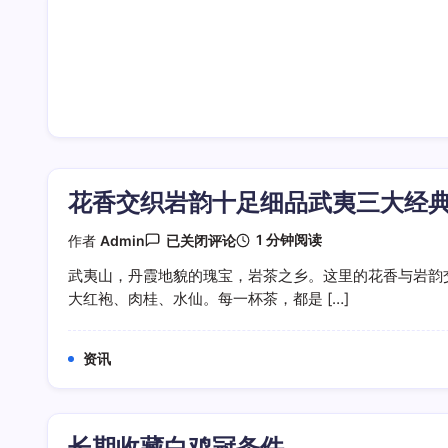
花香交织岩韵十足细品武夷三大经
花
1 分钟阅读
作者
Admin
已关闭评论
香
交
武夷山，丹霞地貌的瑰宝，岩茶之乡。这里的花香与岩韵
织
大红袍、肉桂、水仙。每一杯茶，都是 […]
岩
韵
十
足
资讯
细
品
武
夷
三
长期收藏白鸡冠条件
大