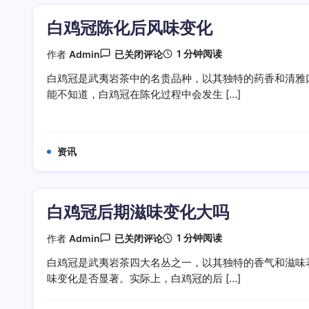
白鸡冠陈化后风味变化
白
1 分钟阅读
作者
Admin
已关闭评论
鸡
冠
白鸡冠是武夷岩茶中的名贵品种，以其独特的药香和清雅
陈
能不知道，白鸡冠在陈化过程中会发生 […]
化
后
风
味
变
资讯
化
白鸡冠后期滋味变化大吗
白
1 分钟阅读
作者
Admin
已关闭评论
鸡
冠
白鸡冠是武夷岩茶四大名丛之一，以其独特的香气和滋味
后
味变化是否显著。实际上，白鸡冠的后 […]
期
滋
味