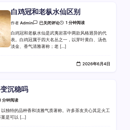
白鸡冠和老枞水仙区别
白
1 分钟阅读
作者
Admin
已关闭评论
鸡
冠
白鸡冠和老枞水仙是武夷岩茶中两款风格迥异的代
和
表。白鸡冠属于四大名丛之一，以芽叶黄白、汤色
老
枞
淡金、香气清雅著称；老 […]
水
仙
区
2026年6月4日
别
会变沉稳吗
1 分钟阅读
，以独特的品种香和淡雅气质著称。许多茶友关心其足火工
是可以 […]