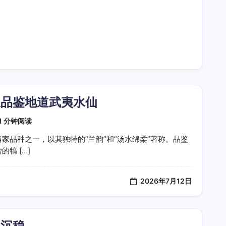
长品鉴地道武夷水仙
1 分钟阅读
家品种之一，以其独特的“兰韵”和“汤水绵柔”著称。品鉴
犒 […]
2026年7月12日
越沉稳