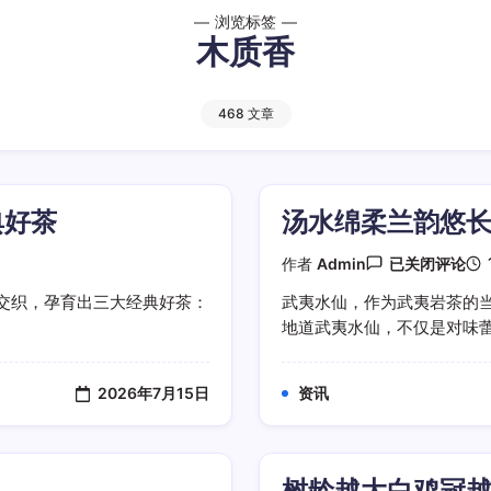
浏览标签
木质香
468 文章
典好茶
汤水绵柔兰韵悠
汤
作者
Admin
已关闭评论
水
绵
交织，孕育出三大经典好茶：
武夷水仙，作为武夷岩茶的当
柔
地道武夷水仙，不仅是对味蕾的
兰
韵
悠
长
2026年7月15日
资讯
品
鉴
地
道
武
树龄越大白鸡冠
夷