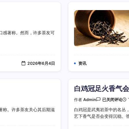
口感著称。然而，许多茶友可
2026年6月4日
资讯
白鸡冠足火香气
白
作者
Admin
已关闭评论
鸡
冠
著称。许多茶友关心其后期滋
白鸡冠是武夷岩茶中的名丛
足
艺下香气是否会变得沉稳。答案
火
香
气