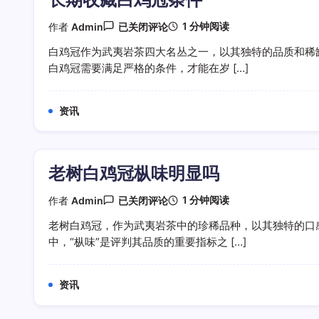
经
典
长
1 分钟阅读
作者
Admin
已关闭评论
好
期
茶
收
白鸡冠作为武夷岩茶四大名丛之一，以其独特的品质和稀
藏
白鸡冠需要满足严格的条件，才能在岁 […]
白
鸡
冠
条
资讯
件
老树白鸡冠枞味明显吗
老
1 分钟阅读
作者
Admin
已关闭评论
树
白
老树白鸡冠，作为武夷岩茶中的珍稀品种，以其独特的口
鸡
中，“枞味”是评判其品质的重要指标之 […]
冠
枞
味
明
资讯
显
吗