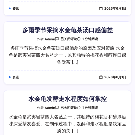
水
金
资讯
2026年6月1日
龟
杂
味
杂
质
多雨季节采摘水金龟茶汤口感偏差
多
1 分钟阅读
作者
Admin
已关闭评论
雨
季
多雨季节采摘水金龟茶汤口感偏差的原因及应对策略 水金
节
龟是武夷岩茶四大名丛之一，以其独特的梅花香和醇厚口感
采
摘
备受茶 […]
水
金
龟
茶
资讯
2026年6月1日
汤
口
感
偏
差
水金龟发酵走水程度如何掌控
水
1 分钟阅读
作者
Admin
已关闭评论
金
龟
水金龟是武夷岩茶四大名丛之一，其独特的梅花香和醇厚滋
发
味深受茶友喜爱。在制作过程中，发酵和走水程度是决定品
酵
走
质的关 […]
水
程