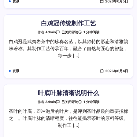
资讯
2026年6月5日
白鸡冠传统制作工艺
白
1 分钟阅读
作者
Admin
已关闭评论
鸡
冠
白鸡冠是武夷岩茶中的珍稀名丛，以其独特的形态和清雅韵
传
味著称。其制作工艺传承百年，融合了自然与匠心的智慧，
统
制
每一步 […]
作
工
艺
资讯
2026年6月4日
叶底叶脉清晰说明什么
叶
1 分钟阅读
作者
Admin
已关闭评论
底
叶
茶叶的叶底，即冲泡后的叶片，是评判茶叶品质的重要指标
脉
之一。叶底叶脉的清晰程度，往往能揭示茶叶的原料等级、
清
晰
制作工 […]
说
明
什