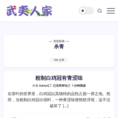
跳
至
正
武
文
夷
人
家
浏览标签
杀青
104 文章
粗制白鸡冠有青涩味
粗
1 分钟阅读
作者
Admin
已关闭评论
制
白
在茶叶的世界里，白鸡冠以其独特的品性占据一席之地。然
鸡
而，当粗制白鸡冠出现时，一种青涩味便悄然浮现，这不仅
冠
有
破坏了 […]
青
涩
味