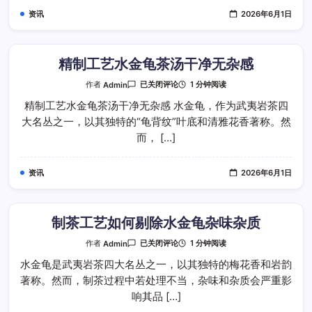
带
资讯
2026年6月1日
有
青
涩
杂
味
精制工艺水金龟茶汤干净无杂感
精
1 分钟阅读
作者
Admin
已关闭评论
制
工
精制工艺水金龟茶汤干净无杂感 水金龟，作为武夷岩茶四
艺
大名丛之一，以其独特的“龟背纹”叶底和清雅花香著称。然
水
金
而， […]
龟
茶
汤
干
资讯
2026年6月1日
净
无
杂
感
制茶工艺如何剔除水金龟杂味杂质
制
1 分钟阅读
作者
Admin
已关闭评论
茶
工
水金龟是武夷岩茶四大名丛之一，以其独特的梅花香和岩韵
艺
著称。然而，制茶过程中若处理不当，杂味和杂质会严重影
如
何
响其品 […]
剔
除