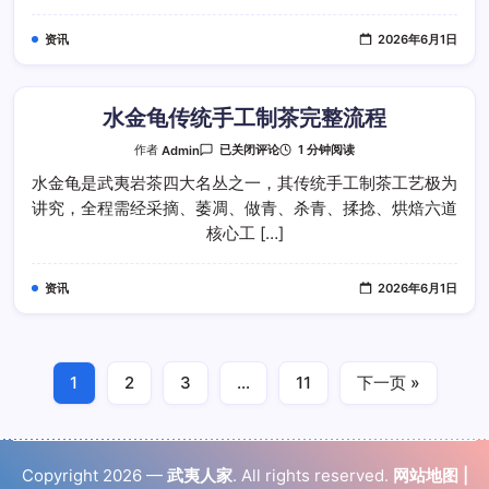
度
如
资讯
2026年6月1日
何
掌
控
水金龟传统手工制茶完整流程
水
1 分钟阅读
作者
Admin
已关闭评论
金
龟
水金龟是武夷岩茶四大名丛之一，其传统手工制茶工艺极为
传
讲究，全程需经采摘、萎凋、做青、杀青、揉捻、烘焙六道
统
手
核心工 […]
工
制
茶
完
资讯
2026年6月1日
整
流
程
1
2
3
…
11
下一页 »
Copyright 2026 —
武夷人家
. All rights reserved.
网站地图
|