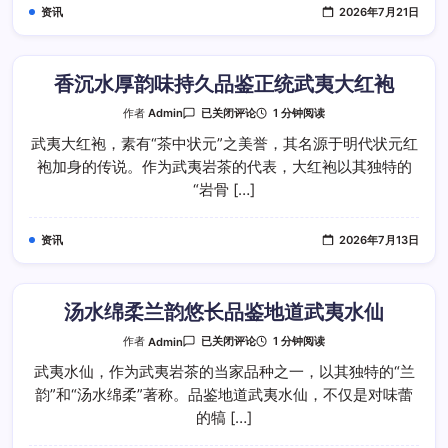
鉴
资讯
2026年7月21日
武
夷
肉
桂
独
特
香沉水厚韵味持久品鉴正统武夷大红袍
魅
力
香
1 分钟阅读
作者
Admin
已关闭评论
沉
水
武夷大红袍，素有“茶中状元”之美誉，其名源于明代状元红
厚
袍加身的传说。作为武夷岩茶的代表，大红袍以其独特的
韵
味
“岩骨 […]
持
久
品
鉴
资讯
2026年7月13日
正
统
武
夷
大
红
汤水绵柔兰韵悠长品鉴地道武夷水仙
袍
汤
1 分钟阅读
作者
Admin
已关闭评论
水
绵
武夷水仙，作为武夷岩茶的当家品种之一，以其独特的“兰
柔
韵”和“汤水绵柔”著称。品鉴地道武夷水仙，不仅是对味蕾
兰
韵
的犒 […]
悠
长
品