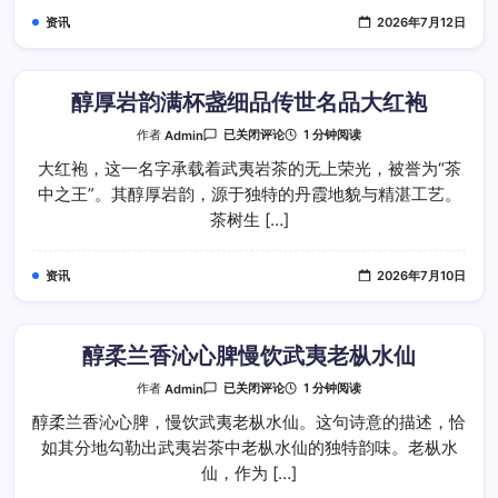
鉴
资讯
2026年7月12日
地
道
武
夷
水
仙
醇厚岩韵满杯盏细品传世名品大红袍
醇
1 分钟阅读
作者
Admin
已关闭评论
厚
岩
大红袍，这一名字承载着武夷岩茶的无上荣光，被誉为“茶
韵
中之王”。其醇厚岩韵，源于独特的丹霞地貌与精湛工艺。
满
杯
茶树生 […]
盏
细
品
传
资讯
2026年7月10日
世
名
品
大
红
袍
醇柔兰香沁心脾慢饮武夷老枞水仙
醇
1 分钟阅读
作者
Admin
已关闭评论
柔
兰
醇柔兰香沁心脾，慢饮武夷老枞水仙。这句诗意的描述，恰
香
如其分地勾勒出武夷岩茶中老枞水仙的独特韵味。老枞水
沁
心
仙，作为 […]
脾
慢