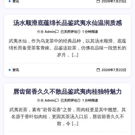
资讯
2026年7月23日
大
红
袍
传
世
本
汤水顺滑底蕴绵长品鉴武夷水仙温润质感
味
汤
1 分钟阅读
作者
Admin
已关闭评论
水
顺
武夷水仙，作为乌龙茶中的经典品种，以其汤水顺滑、底蕴
滑
绵长而备受茶客青睐。品鉴这款茶，仿佛在品味一段悠长的
底
蕴
岁月， […]
绵
长
品
鉴
资讯
2026年7月22日
武
夷
水
仙
温
润
唇齿留香久久不散品鉴武夷肉桂独特魅力
质
感
唇
1 分钟阅读
作者
Admin
已关闭评论
齿
留
武夷岩茶，素有“岩骨花香”之誉，而肉桂更是其中翘楚。其
香
名源于香叶似肉桂，更因其茶汤入口后，唇齿留香久久不
久
久
散，令 […]
不
散
品