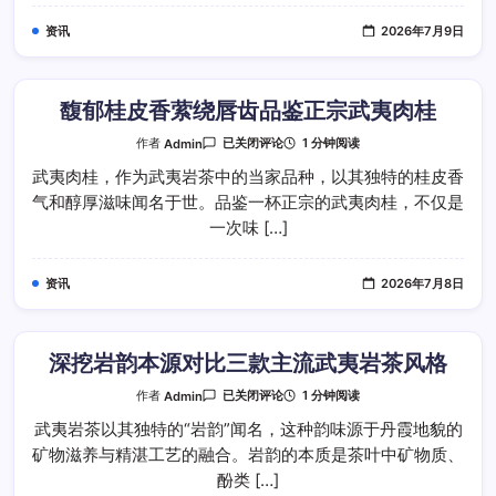
饮
武
资讯
2026年7月9日
夷
老
枞
水
仙
馥郁桂皮香萦绕唇齿品鉴正宗武夷肉桂
馥
1 分钟阅读
作者
Admin
已关闭评论
郁
桂
武夷肉桂，作为武夷岩茶中的当家品种，以其独特的桂皮香
皮
气和醇厚滋味闻名于世。品鉴一杯正宗的武夷肉桂，不仅是
香
萦
一次味 […]
绕
唇
齿
品
资讯
2026年7月8日
鉴
正
宗
武
夷
肉
深挖岩韵本源对比三款主流武夷岩茶风格
桂
深
1 分钟阅读
作者
Admin
已关闭评论
挖
岩
武夷岩茶以其独特的“岩韵”闻名，这种韵味源于丹霞地貌的
韵
矿物滋养与精湛工艺的融合。岩韵的本质是茶叶中矿物质、
本
源
酚类 […]
对
比