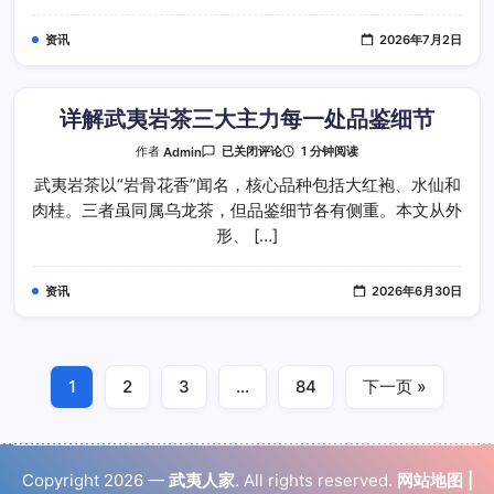
三
款
资讯
2026年7月2日
主
流
武
夷
岩
茶
详解武夷岩茶三大主力每一处品鉴细节
风
格
详
1 分钟阅读
作者
Admin
已关闭评论
解
武
武夷岩茶以“岩骨花香”闻名，核心品种包括大红袍、水仙和
夷
肉桂。三者虽同属乌龙茶，但品鉴细节各有侧重。本文从外
岩
茶
形、 […]
三
大
主
力
资讯
2026年6月30日
每
一
处
品
鉴
细
节
1
2
3
…
84
下一页 »
Copyright 2026 —
武夷人家
. All rights reserved.
网站地图
|