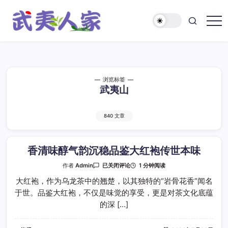
跳
至
正
武
文
夷
人
家
浏览标签
武夷山
840 文章
香清味醇气韵沉稳品鉴大红袍传世本味
香
1 分钟阅读
作者
Admin
已关闭评论
清
味
大红袍，作为乌龙茶中的翘楚，以其独特的“岩骨花香”闻名
醇
于世。品鉴大红袍，不仅是味觉的享受，更是对茶文化底蕴
气
韵
的深 […]
沉
稳
品
鉴