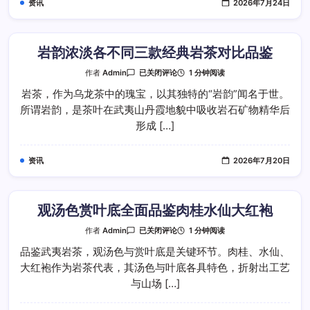
资讯
2026年7月24日
桂
水
仙
大
红
袍
岩韵浓淡各不同三款经典岩茶对比品鉴
雅
韵
岩
1 分钟阅读
作者
Admin
已关闭评论
韵
浓
岩茶，作为乌龙茶中的瑰宝，以其独特的“岩韵”闻名于世。
淡
所谓岩韵，是茶叶在武夷山丹霞地貌中吸收岩石矿物精华后
各
不
形成 […]
同
三
款
经
资讯
2026年7月20日
典
岩
茶
对
比
品
观汤色赏叶底全面品鉴肉桂水仙大红袍
鉴
观
1 分钟阅读
作者
Admin
已关闭评论
汤
色
品鉴武夷岩茶，观汤色与赏叶底是关键环节。肉桂、水仙、
赏
大红袍作为岩茶代表，其汤色与叶底各具特色，折射出工艺
叶
底
与山场 […]
全
面
品