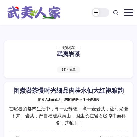
跳
至
正
武
文
夷
人
家
浏览标签
武夷岩茶
3114 文章
闲煮岩茶慢时光细品肉桂水仙大红袍雅韵
闲
1 分钟阅读
作者
Admin
已关闭评论
煮
岩
在喧嚣的都市生活中，寻一处静谧，煮一壶岩茶，让时光慢
茶
下来。岩茶，产自福建武夷山，因生长在岩石缝隙中而得
慢
时
名，其独 […]
光
细
品
肉