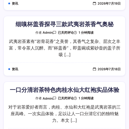
鉴
资讯
2026年7月19日
肉
桂
水
仙
大
红
细嗅杯盖香探寻三款武夷岩茶香气奥秘
袍
细
1 分钟阅读
作者
Admin
已关闭评论
嗅
杯
武夷岩茶素有“岩骨花香”之美誉，其香气之复杂、层次之丰
盖
富，常令茶人沉醉。而“杯盖香”，即盖碗或紫砂壶的盖子所
香
探
吸 […]
寻
三
款
武
资讯
2026年7月18日
夷
岩
茶
香
气
奥
一口分清岩茶特色肉桂水仙大红袍实品体验
秘
一
1 分钟阅读
作者
Admin
已关闭评论
口
分
对于岩茶爱好者而言，肉桂、水仙和大红袍是武夷岩茶的三
清
座高峰。一次实品体验，足以让人一口分清它们的独特魅
岩
茶
力。本文 […]
特
色
肉