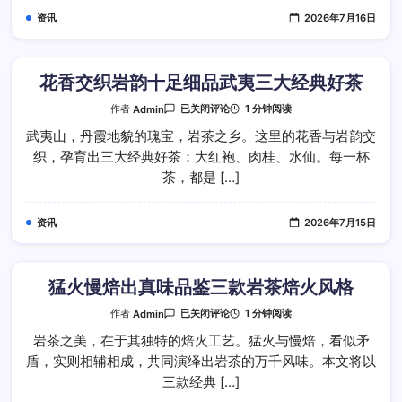
桂
资讯
2026年7月16日
水
仙
大
红
袍
实
花香交织岩韵十足细品武夷三大经典好茶
品
体
花
1 分钟阅读
作者
Admin
已关闭评论
验
香
交
武夷山，丹霞地貌的瑰宝，岩茶之乡。这里的花香与岩韵交
织
织，孕育出三大经典好茶：大红袍、肉桂、水仙。每一杯
岩
韵
茶，都是 […]
十
足
细
品
资讯
2026年7月15日
武
夷
三
大
经
典
猛火慢焙出真味品鉴三款岩茶焙火风格
好
茶
猛
1 分钟阅读
作者
Admin
已关闭评论
火
慢
岩茶之美，在于其独特的焙火工艺。猛火与慢焙，看似矛
焙
盾，实则相辅相成，共同演绎出岩茶的万千风味。本文将以
出
真
三款经典 […]
味
品