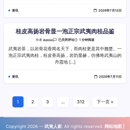
品
鉴
资讯
2026年7月12日
地
道
武
夷
水
仙
桂皮高扬岩骨显一泡正宗武夷肉桂品鉴
桂
1 分钟阅读
作者
Admin
已关闭评论
皮
高
武夷岩茶，以岩骨花香闻名天下，而肉桂更是其中翘楚。一
扬
泡正宗武夷肉桂，桂皮香高扬，岩韵显赫，仿佛将武夷山的
岩
骨
丹霞地 […]
显
一
泡
正
资讯
2026年7月11日
宗
武
夷
肉
桂
品
鉴
1
2
3
…
312
下一页 »
Copyright 2026 —
武夷人家
. All rights reserved.
网站地图
|