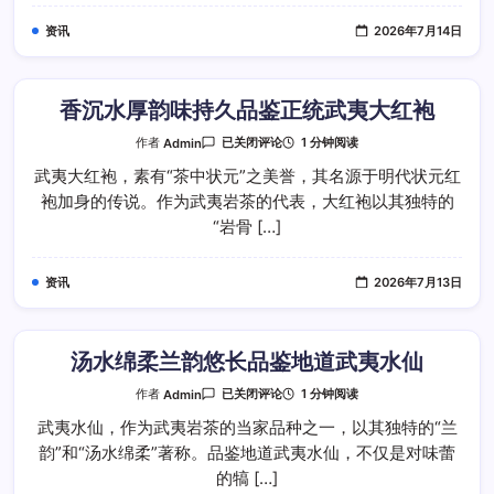
鉴
三
资讯
2026年7月14日
款
岩
茶
焙
火
风
香沉水厚韵味持久品鉴正统武夷大红袍
格
香
1 分钟阅读
作者
Admin
已关闭评论
沉
水
武夷大红袍，素有“茶中状元”之美誉，其名源于明代状元红
厚
袍加身的传说。作为武夷岩茶的代表，大红袍以其独特的
韵
味
“岩骨 […]
持
久
品
鉴
资讯
2026年7月13日
正
统
武
夷
大
红
汤水绵柔兰韵悠长品鉴地道武夷水仙
袍
汤
1 分钟阅读
作者
Admin
已关闭评论
水
绵
武夷水仙，作为武夷岩茶的当家品种之一，以其独特的“兰
柔
韵”和“汤水绵柔”著称。品鉴地道武夷水仙，不仅是对味蕾
兰
韵
的犒 […]
悠
长